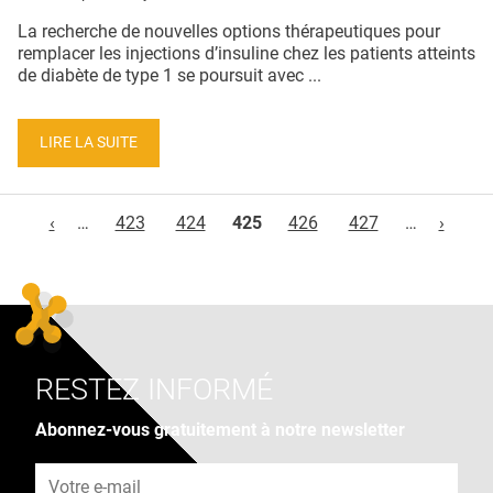
La recherche de nouvelles options thérapeutiques pour
remplacer les injections d’insuline chez les patients atteints
de diabète de type 1 se poursuit avec ...
LIRE LA SUITE
Pages
‹
…
423
424
425
426
427
…
›
RESTEZ INFORMÉ
Abonnez-vous gratuitement à notre newsletter
Adresse e-mail