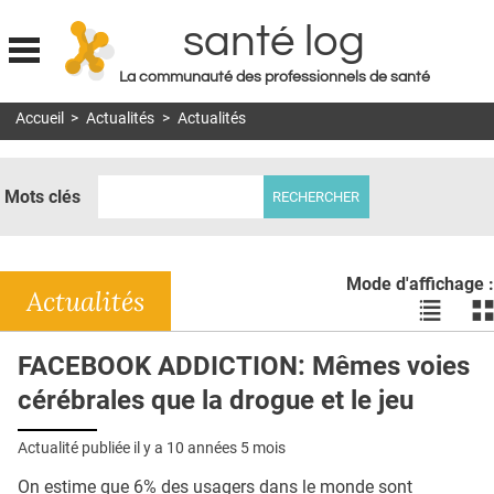
santé log
La communauté des professionnels de santé
Jump to navigation
Accueil
>
Actualités
>
Actualités
MON COMPTE
ABONNEMENT
Mots clés
S'ABONNER À LA REVUE SOIN À DOMICILE
ACTUS
Mode d'affichage :
DOSSIERS
Actualités
Voir
Vo
les
le
RÉSEAUX
actualité
ac
FACEBOOK ADDICTION: Mêmes voies
en
en
E-REVUE SAD
cérébrales que la drogue et le jeu
liste
bl
THÉMA
Actualité publiée il y a
10 années 5 mois
L'APP
On estime que 6% des usagers dans le monde sont