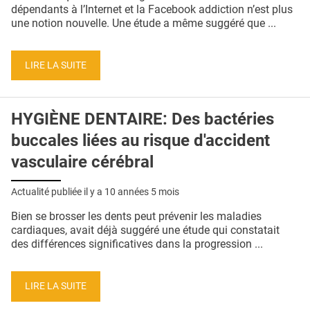
QUI SOMMES-NOUS ?
dépendants à l’Internet et la Facebook addiction n’est plus
une notion nouvelle. Une étude a même suggéré que ...
PUBLICITÉ
CONDITIONS GÉNÉRALES
LIRE LA SUITE
CONTACT
HYGIÈNE DENTAIRE: Des bactéries
CRÉDITS
buccales liées au risque d'accident
vasculaire cérébral
Actualité publiée il y a
10 années 5 mois
Bien se brosser les dents peut prévenir les maladies
cardiaques, avait déjà suggéré une étude qui constatait
des différences significatives dans la progression ...
LIRE LA SUITE