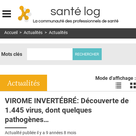
santé log
La communauté des professionnels de santé
Jump to navigation
Accueil
>
Actualités
>
Actualités
MON COMPTE
ABONNEMENT
Mots clés
S'ABONNER À LA REVUE SOIN À DOMICILE
ACTUS
Mode d'affichage :
DOSSIERS
Actualités
Voir
Vo
les
le
RÉSEAUX
actualité
ac
VIROME INVERTÉBRÉ: Découverte de
en
en
E-REVUE SAD
1.445 virus, dont quelques
liste
bl
THÉMA
pathogènes…
L'APP
Actualité publiée il y a
9 années 8 mois