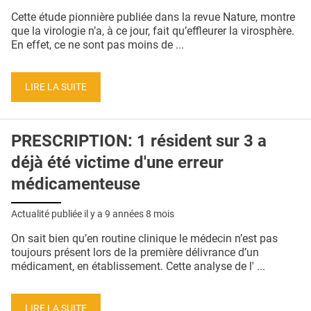
QUI SOMMES-NOUS ?
Cette étude pionnière publiée dans la revue Nature, montre
que la virologie n’a, à ce jour, fait qu’effleurer la virosphère.
PUBLICITÉ
En effet, ce ne sont pas moins de ...
CONDITIONS GÉNÉRALES
LIRE LA SUITE
CONTACT
CRÉDITS
PRESCRIPTION: 1 résident sur 3 a
déjà été victime d'une erreur
médicamenteuse
Actualité publiée il y a
9 années 8 mois
On sait bien qu’en routine clinique le médecin n’est pas
toujours présent lors de la première délivrance d’un
médicament, en établissement. Cette analyse de l' ...
LIRE LA SUITE