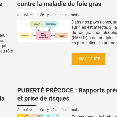
a
contre la maladie du foie gras
Actualité publiée il y a
9 années 1 mois
Dans nos pays riches, un
sur 4 en est affecté. Si 
du foie gras non alcooli
leur
(NAFLD) a de multiples f
ie.
en particulier liés au mod
 qui
au rôle
LIRE LA SUITE
PUBERTÉ PRÉCOCE : Rapports pré
la
et prise de risques
Actualité publiée il y a
9 années 1 mois
Conséquence de facteur