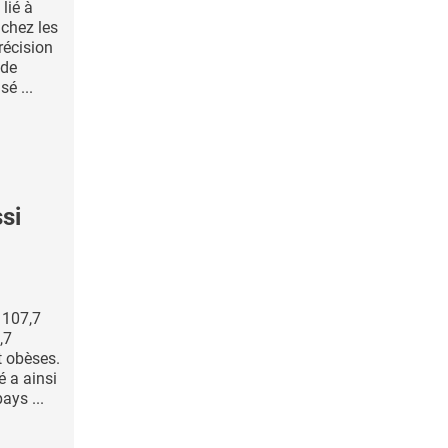
lié à
 chez les
récision
 de
sé ...
si
 107,7
,7
t obèses.
é a ainsi
ays ...