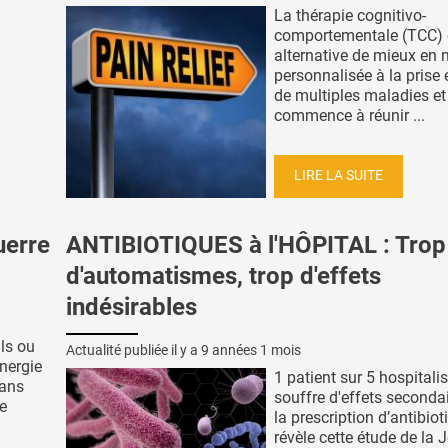
La thérapie cognitivo-
comportementale (TCC) 
alternative de mieux en 
.
personnalisée à la prise
de multiples maladies et
commence à réunir ...
LIRE LA SUITE
uerre
ANTIBIOTIQUES à l'HÔPITAL : Trop
d'automatismes, trop d'effets
indésirables
ls ou
Actualité publiée il y a
9 années 1 mois
nergie
1 patient sur 5 hospitali
mans
souffre d'effets secondai
e
la prescription d’antibiot
n
révèle cette étude de la 