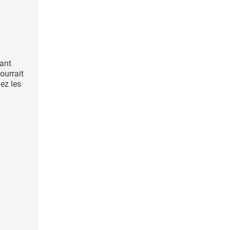
ant
pourrait
hez les