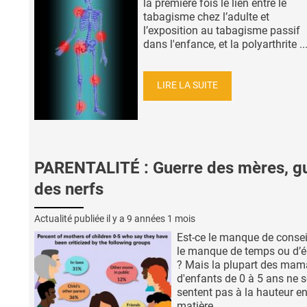
la première fois le lien entre le
tabagisme chez l’adulte et
l’exposition au tabagisme passif
dans l'enfance, et la polyarthrite ..
LIRE LA SUITE
PARENTALITÉ : Guerre des mères, g
des nerfs
Actualité publiée il y a
9 années 1 mois
Est-ce le manque de consei
le manque de temps ou d’é
? Mais la plupart des ma
d'enfants de 0 à 5 ans ne s
sentent pas à la hauteur e
matière ...