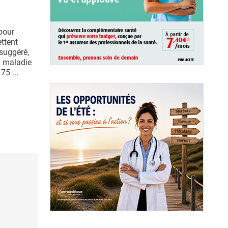
 pour
ttent
 suggéré,
a maladie
75 ...