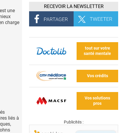
RECEVOIR LA NEWSLETTER
est une
mieux
 en charge
tout sur votre
santé mentale
Vos crédits
Vos solutions
pros
sés
res liés à
Publicités :
iques,
Johns