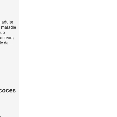
 adulte
la maladie
que
acteurs,
e de ...
coces
s