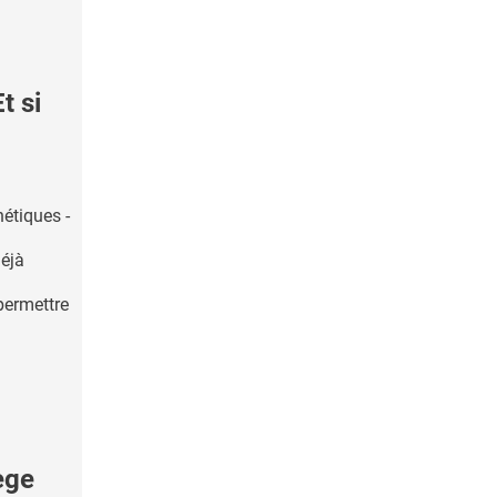
 si
étiques -
déjà
 permettre
ège