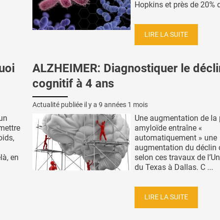
Hopkins et près de 20% de
LIRE LA SUITE
uoi
ALZHEIMER: Diagnostiquer le décli
cognitif à 4 ans
Actualité publiée il y a
9 années 1 mois
 un
Une augmentation de la
mettre
amyloïde entraîne «
oids,
automatiquement » une
augmentation du déclin c
là, en
selon ces travaux de l’Un
du Texas à Dallas. C ...
LIRE LA SUITE