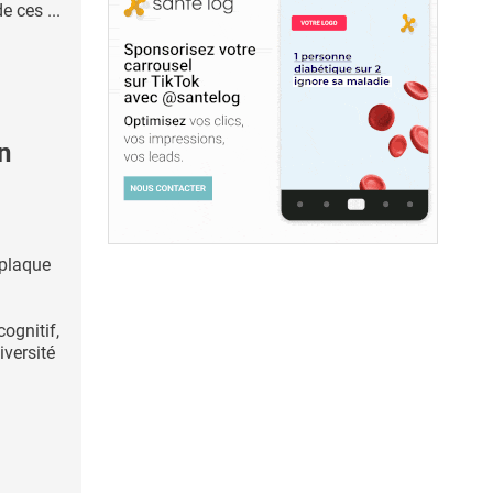
 ces ...
n
 plaque
ognitif,
iversité