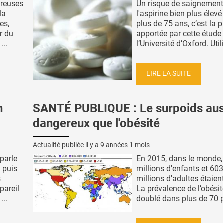
éreuses
Un risque de saignement 
la
l'aspirine bien plus élevé
es,
plus de 75 ans, c’est la p
ir du
apportée par cette étude
...
l’Université d’Oxford. Utili
LIRE LA SUITE
n
SANTÉ PUBLIQUE : Le surpoids aus
dangereux que l'obésité
Actualité publiée il y a
9 années 1 mois
parle
En 2015, dans le monde,
 puis
millions d'enfants et 603
s
millions d'adultes étaien
pareil
La prévalence de l’obésit
...
doublé dans plus de 70 p