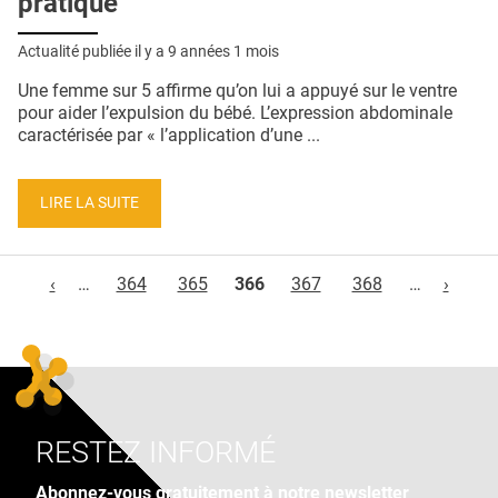
pratiqué
Actualité publiée il y a
9 années 1 mois
Une femme sur 5 affirme qu’on lui a appuyé sur le ventre
pour aider l’expulsion du bébé. L’expression abdominale
caractérisée par « l’application d’une ...
LIRE LA SUITE
Pages
‹
…
364
365
366
367
368
…
›
RESTEZ INFORMÉ
Abonnez-vous gratuitement à notre newsletter