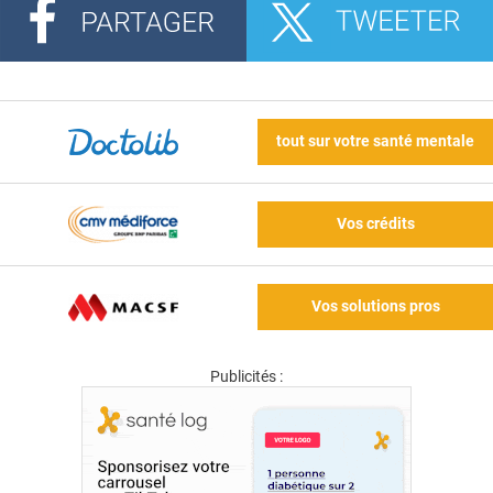
tout sur votre santé mentale
Vos crédits
Vos solutions pros
Publicités :