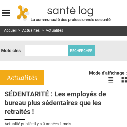
santé log
La communauté des professionnels de santé
Jump to navigation
Accueil
>
Actualités
>
Actualités
MON COMPTE
ABONNEMENT
Mots clés
S'ABONNER À LA REVUE SOIN À DOMICILE
ACTUS
Mode d'affichage :
DOSSIERS
Actualités
Voir
Vo
les
le
RÉSEAUX
actualité
ac
SÉDENTARITÉ : Les employés de
en
en
E-REVUE SAD
bureau plus sédentaires que les
liste
bl
THÉMA
retraités !
L'APP
Actualité publiée il y a
9 années 1 mois