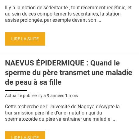
QUI SOMMES-NOUS ?
Il y a la notion de sédentarité , tout récemment redéfinie, et
au sein de ces comportements sédentaires, la station
PUBLICITÉ
assise prolongée, par exemple devant son ...
CONDITIONS GÉNÉRALES
LIRE LA SUITE
CONTACT
CRÉDITS
NAEVUS ÉPIDERMIQUE : Quand le
sperme du père transmet une maladie
de peau à sa fille
Actualité publiée il y a
9 années 1 mois
Cette recherche de l'Université de Nagoya décrypte la
transmission père-fille d'une mutation qui du
spermatozoïde du père va entraîner une maladie ...
LIRE LA SUITE