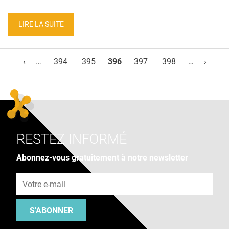
LIRE LA SUITE
Pages
‹
…
394
395
396
397
398
…
›
RESTEZ INFORMÉ
Abonnez-vous gratuitement à notre newsletter
Adresse e-mail
S'ABONNER