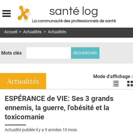
santé log
La communauté des professionnels de santé
Jump to navigation
Accueil
>
Actualités
>
Actualités
MON COMPTE
ABONNEMENT
Mots clés
S'ABONNER À LA REVUE SOIN À DOMICILE
ACTUS
Mode d'affichage :
DOSSIERS
Actualités
Voir
Vo
les
le
RÉSEAUX
actualité
ac
ESPÉRANCE de VIE: Ses 3 grands
en
en
E-REVUE SAD
ennemis, la guerre, l'obésité et la
liste
bl
THÉMA
toxicomanie
L'APP
Actualité publiée il y a
9 années 10 mois