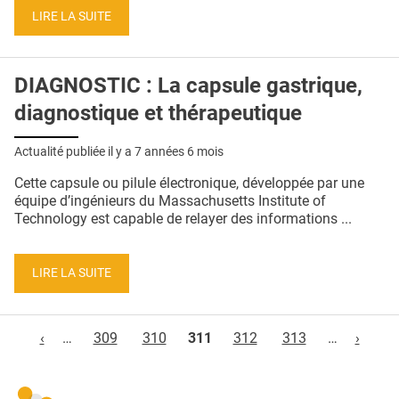
LIRE LA SUITE
DIAGNOSTIC : La capsule gastrique,
diagnostique et thérapeutique
Actualité publiée il y a
7 années 6 mois
Cette capsule ou pilule électronique, développée par une
équipe d’ingénieurs du Massachusetts Institute of
Technology est capable de relayer des informations ...
LIRE LA SUITE
Pages
‹
…
309
310
311
312
313
…
›