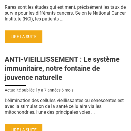
QUI SOMMES-NOUS ?
Rares sont les études qui estiment, précisément les taux de
survie pour les différents cancers. Selon le National Cancer
PUBLICITÉ
Institute (NCI), les patients ...
CONDITIONS GÉNÉRALES
LIRE LA SUITE
CONTACT
CRÉDITS
ANTI-VIEILLISSEMENT : Le système
immunitaire, notre fontaine de
jouvence naturelle
Actualité publiée il y a
7 années 6 mois
L’élimination des cellules vieillissantes ou sénescentes est
avec la stimulation de la santé cellulaire via les
mitochondries, l’une des principales voies ...
LIRE LA SUITE