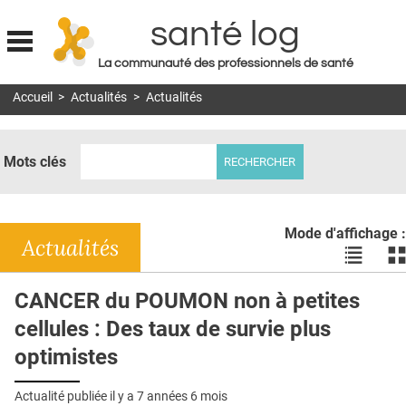
santé log
La communauté des professionnels de santé
Jump to navigation
Accueil
>
Actualités
>
Actualités
MON COMPTE
ABONNEMENT
Mots clés
S'ABONNER À LA REVUE SOIN À DOMICILE
ACTUS
Mode d'affichage :
DOSSIERS
Actualités
Voir
Vo
les
le
RÉSEAUX
actualité
ac
CANCER du POUMON non à petites
en
en
E-REVUE SAD
cellules : Des taux de survie plus
liste
bl
THÉMA
optimistes
L'APP
Actualité publiée il y a
7 années 6 mois