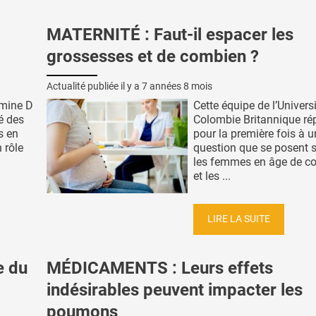
MATERNITÉ : Faut-il espacer les
grossesses et de combien ?
Actualité publiée il y a
7 années 8 mois
tamine D
Cette équipe de l’Univers
té des
Colombie Britannique r
s en
pour la première fois à 
n rôle
question que se posent 
les femmes en âge de co
et les ...
LIRE LA SUITE
e du
MÉDICAMENTS : Leurs effets
indésirables peuvent impacter les
poumons