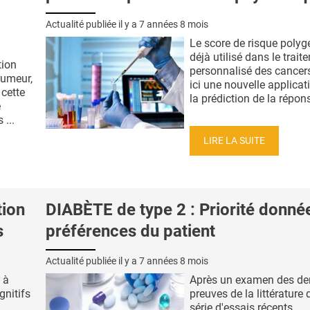
Actualité publiée il y a
7 années 8 mois
Le score de risque polyg
déjà utilisé dans le trait
tion
personnalisé des cancers
humeur,
ici une nouvelle applicat
 cette
la prédiction de la répons
e
...
LIRE LA SUITE
ion
DIABÈTE de type 2 : Priorité donné
s
préférences du patient
Actualité publiée il y a
7 années 8 mois
 à
Après un examen des der
gnitifs
preuves de la littérature
série d'essais récents