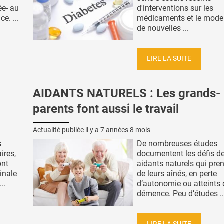
ée- au
d'interventions sur les
e. ...
médicaments et le mode 
de nouvelles ...
LIRE LA SUITE
AIDANTS NATURELS : Les grands-
parents font aussi le travail
Actualité publiée il y a
7 années 8 mois
s
De nombreuses études
ires,
documentent les défis d
ont
aidants naturels qui pre
ginale
de leurs aînés, en perte
..
d’autonomie ou atteints 
démence. Peu d’études ..