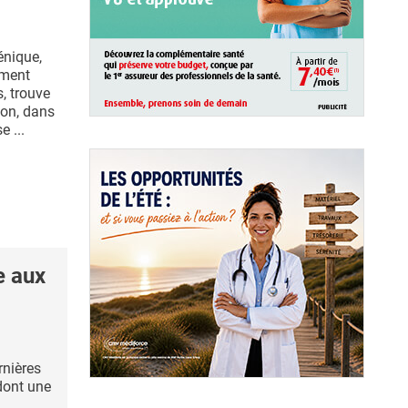
énique,
ement
, trouve
ion, dans
e ...
e aux
nières
 dont une