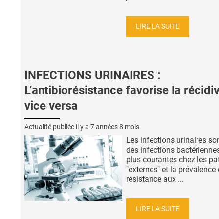
LIRE LA SUITE
INFECTIONS URINAIRES :
L’antibiorésistance favorise la récidi
vice versa
Actualité publiée il y a
7 années 8 mois
Les infections urinaires son
des infections bactériennes
plus courantes chez les pa
"externes" et la prévalence 
résistance aux ...
LIRE LA SUITE