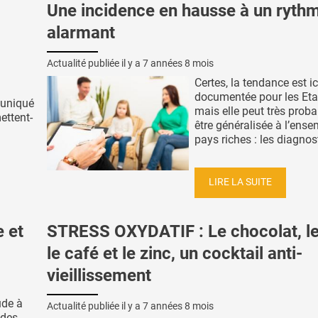
Une incidence en hausse à un ryth
alarmant
Actualité publiée il y a
7 années 8 mois
Certes, la tendance est ic
documentée pour les Eta
muniqué
mais elle peut très prob
ettent-
être généralisée à l’ens
pays riches : les diagnost
LIRE LA SUITE
 et
STRESS OXYDATIF : Le chocolat, le
le café et le zinc, un cocktail anti-
vieillissement
ude à
Actualité publiée il y a
7 années 8 mois
 des