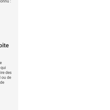
connu :
bite
te
 qui
ire des
N ou de
 de