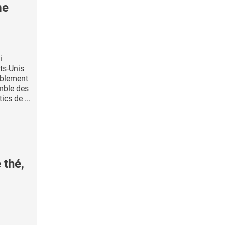
me
i
ts-Unis
ablement
emble des
ics de ...
 thé,