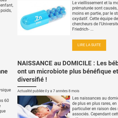
Le vieillissement et la mo
 enfant,
prématurée sont causés,
 poids,
moins en partie, par le s
oxydatif. Cette équipe de
chercheurs de l'Universit
Friedrich- ...
LIRE LA SUITE
NAISSANCE au DOMICILE : Les bé
nne
ont un microbiote plus bénéfique et
diversifié !
hysique
Actualité publiée il y a
7 années 8 mois
Les naissances au domic
ns 60
de plus en plus rares, en
e
particulier en raison des
que
associés. Cependant cet