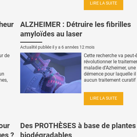
LIRE LA SUITE
cheur
ALZHEIMER : Détruire les fibrilles
amyloïdes au laser
Actualité publiée il y a
6 années 12 mois
ur de
Cette recherche va peut-ê
révolutionner le traiteme
maladie d’Azheimer, une
un
démence pour laquelle il 
nes,
aucun traitement curatif :
LIRE LA SUITE
our
Des PROTHÈSES à base de plantes
ues ?
biodégradables