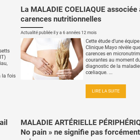
La MALADIE COELIAQUE associée 
carences nutritionnelles
Actualité publiée il y a
6 années 12 mois
Cette étude d’une équipe
Clinique Mayo révèle que
setts
carences en micronutrim
IT)
courantes au moment d
iau,
diagnostic de la maladie
cœliaque. ...
 la fois
LIRE LA SUITE
ail
MALADIE ARTÉRIELLE PÉRIPHÉRIQ
No pain » ne signifie pas forcément