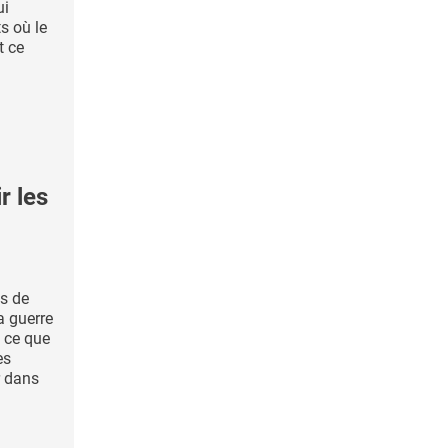
ui
s où le
t ce
 les
s de
a guerre
 ce que
es
r dans