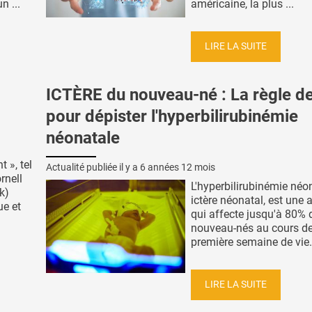
n ...
américaine, la plus ...
LIRE LA SUITE
ICTÈRE du nouveau-né : La règle de 
pour dépister l'hyperbilirubinémie
néonatale
t », tel
Actualité publiée il y a
6 années 12 mois
rnell
L'hyperbilirubinémie néo
k)
ictère néonatal, est une 
ue et
qui affecte jusqu'à 80% 
nouveau-nés au cours de
première semaine de vie. 
LIRE LA SUITE