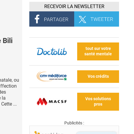
RECEVOIR LA NEWSLETTER
Bili
tout sur votre
santé mentale
Vos crédits
natale, ou
affection
des
 la
Vos solutions
Cette ...
pros
Publicités :