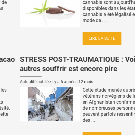
r de
cannabis sont aujourd’h
as
disponibles dans les état
cannabis a été légalisé e
mode de ...
LIRE LA SUITE
cacao
STRESS POST-TRAUMATIQUE : Voir
autres souffrir est encore pire
Actualité publiée il y a
6 années 12 mois
 les
Cette étude menée auprè
vétérans norvégiens de l
ts
en Afghanistan confirme
ésité.
de nombreuses personn
ette
peuvent parfois ressenti
des ...