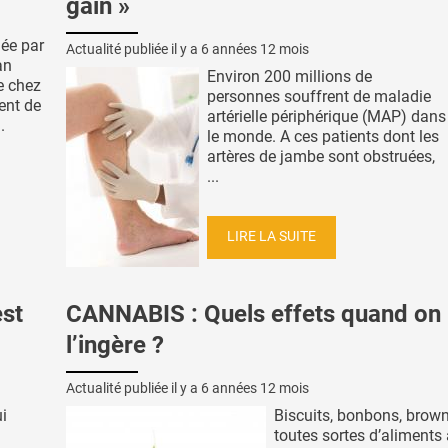
gain »
iée par
Actualité publiée il y a
6 années 12 mois
an
Environ 200 millions de
e chez
personnes souffrent de maladie
ient de
artérielle périphérique (MAP) dans
.
le monde. A ces patients dont les
artères de jambe sont obstruées,
...
LIRE LA SUITE
st
CANNABIS : Quels effets quand on
l’ingère ?
Actualité publiée il y a
6 années 12 mois
i
Biscuits, bonbons, brown
toutes sortes d’aliments