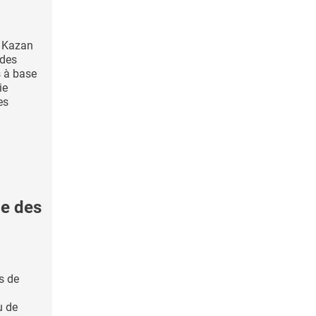
e Kazan
 des
 à base
ie
es
e des
s de
u de