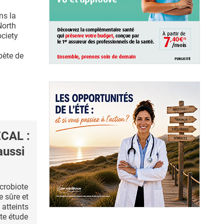
ns la
North
ciety
abète de
ÉCAL :
aussi
crobiote
e sûre et
 atteints
tte étude