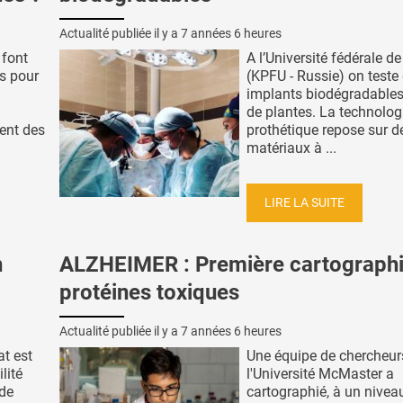
Actualité publiée il y a
7 années 6 heures
 font
A l’Université fédérale d
s pour
(KPFU - Russie) on teste
implants biodégradables
de plantes. La technolog
ment des
prothétique repose sur d
matériaux à ...
LIRE LA SUITE
n
ALZHEIMER : Première cartographi
protéines toxiques
Actualité publiée il y a
7 années 6 heures
t est
Une équipe de chercheur
lité
l'Université McMaster a
 de
cartographié, à un nivea