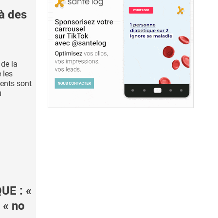
à des
 de la
 les
ents sont
u
UE : «
 « no