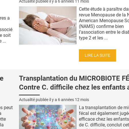
Actualité publiée il y a
6 années 11 mois
Cette étude à paraître da
revue Menopause de la 
tres a
American Menopause So
(NAMS) confirme bien
ssocié
l’association entre le di
e soit
type 2 et les ...
 ...
LIRE LA SUITE
re
Transplantation du MICROBIOTE F
Contre C. difficile chez les enfants 
Actualité publiée il y a
6 années 12 mois
es peut
La transplantation de mi
a
fécal est également jugé
tte
efficace chez les enfants
la
de C. difficile, conclut ce