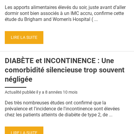
QUI SOMMES-NOUS ?
Les apports alimentaires élevés du soir, juste avant d’aller
dormir sont bien associés à un IMC accru, confirme cette
PUBLICITÉ
étude du Brigham and Women's Hospital ( ...
CONDITIONS GÉNÉRALES
LIRE LA SUITE
CONTACT
CRÉDITS
DIABÈTE et INCONTINENCE : Une
comorbidité silencieuse trop souvent
négligée
Actualité publiée il y a
8 années 10 mois
Des très nombreuses études ont confirmé que la
prévalence et l'incidence de l'incontinence sont élevées
chez les patients atteints de diabète de type 2, de ...
LIRE LA SUITE