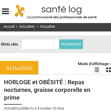
santé log
La communauté des professionnels de santé
Jump to navigation
Accueil
>
Actualités
>
Actualités
MON COMPTE
ABONNEMENT
Mots clés
S'ABONNER À LA REVUE SOIN À DOMICILE
ACTUS
Mode d'affichage :
DOSSIERS
Actualités
Voir
Vo
les
le
RÉSEAUX
actualité
ac
HORLOGE et OBÉSITÉ : Repas
en
en
E-REVUE SAD
nocturnes, graisse corporelle en
liste
bl
THÉMA
prime
L'APP
Actualité publiée il y a
8 années 10 mois