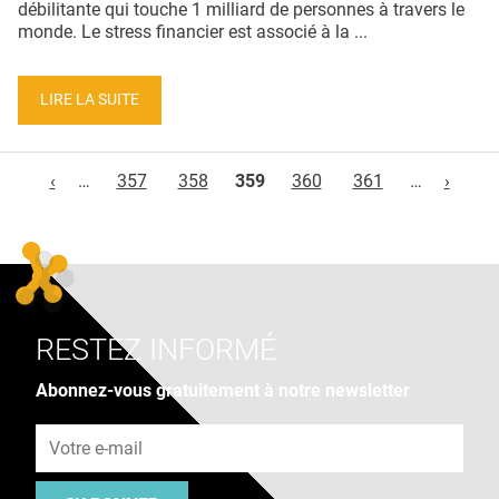
débilitante qui touche 1 milliard de personnes à travers le
monde. Le stress financier est associé à la ...
LIRE LA SUITE
Pages
‹
…
357
358
359
360
361
…
›
RESTEZ INFORMÉ
Abonnez-vous gratuitement à notre newsletter
Adresse e-mail