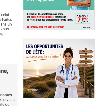
 celui
« Faites
dans un
e vous
, ...
ine,
ssantes
e cerveau
ité du