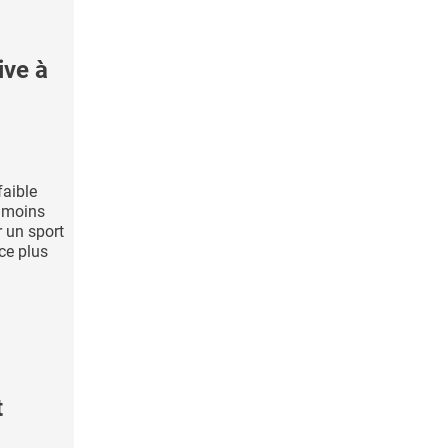
ive à
aible
 moins
r un sport
ice plus
t