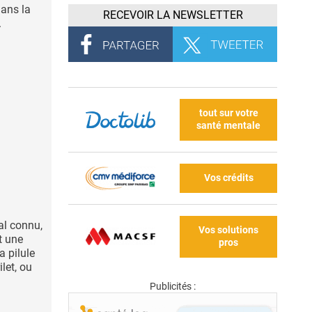
dans la
RECEVOIR LA NEWSLETTER
.
tout sur votre
santé mentale
Vos crédits
al connu,
Vos solutions
st une
pros
a pilule
let, ou
Publicités :