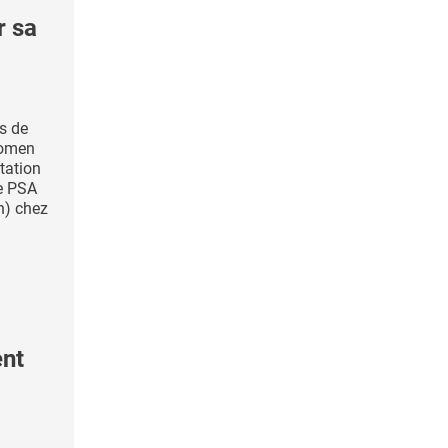
r sa
s de
Women
tation
ne PSA
n) chez
ent