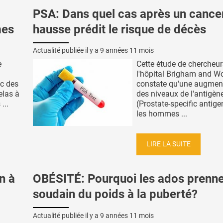
PSA: Dans quel cas après un cance
mes
hausse prédit le risque de décès
Actualité publiée il y a
9 années 11 mois
e
Cette étude de chercheur
l'hôpital Brigham and 
ec des
constate qu'une augmen
elas à
des niveaux de l'antigè
...
(Prostate-specific antige
les hommes ...
LIRE LA SUITE
n à
OBÉSITÉ: Pourquoi les ados prenn
soudain du poids à la puberté?
Actualité publiée il y a
9 années 11 mois