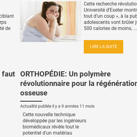
Cette recherche révoluti
Université d'Exeter mont
ciblant
tout d’un coup », à la pub
orps
adolescents vont brûler 
ôté de
500 calories de moins, ...
LIRE LA SUITE
 faut
ORTHOPÉDIE: Un polymère
révolutionnaire pour la régénératio
osseuse
Actualité publiée il y a
9 années 11 mois
Cette nouvelle technique
développée par les ingénieurs
biomédicaux révèle tout le
potentiel d'un matériau