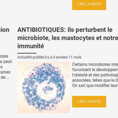
LIRE LA SUITE
sion
ANTIBIOTIQUES: Ils perturbent le
microbiote, les mastocytes et notr
immunité
state
Actualité publiée il y a
9 années 11 mois
a peut-
Certains microbiotes int
la
favorisent le développe
taines
l'obésité et des patholog
de ...
associées, telles que le d
On sait que modifier leur 
LIRE LA SUITE