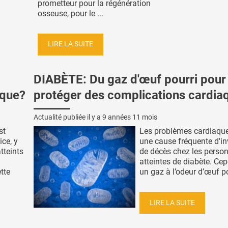
prometteur pour la régénération
osseuse, pour le ...
LIRE LA SUITE
DIABÈTE: Du gaz d'œuf pourri pour
aque?
protéger des complications cardia
Actualité publiée il y a
9 années 11 mois
st
Les problèmes cardiaqu
ice, y
une cause fréquente d'inv
tteints
de décès chez les perso
atteintes de diabète. Ce
tte
un gaz à l’odeur d’œuf pour
LIRE LA SUITE