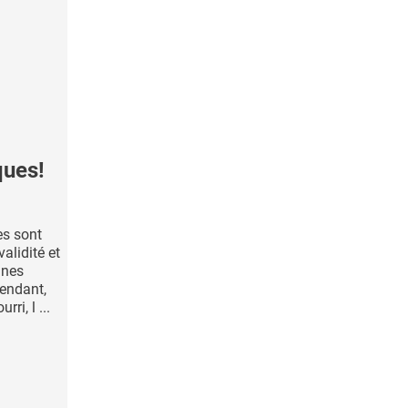
ques!
es sont
alidité et
nnes
pendant,
ri, l ...