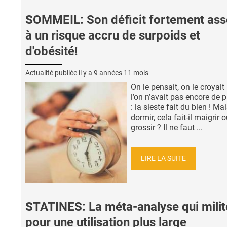
SOMMEIL: Son déficit fortement ass
à un risque accru de surpoids et
d'obésité!
Actualité publiée il y a
9 années 11 mois
On le pensait, on le croyai
l’on n’avait pas encore de 
: la sieste fait du bien ! Ma
dormir, cela fait-il maigrir 
grossir ? Il ne faut ...
LIRE LA SUITE
STATINES: La méta-analyse qui milit
pour une utilisation plus large