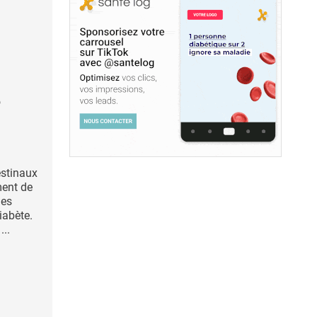
e
estinaux
ment de
ies
iabète.
...