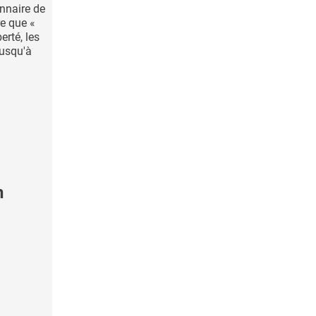
onnaire de
re que «
erté, les
jusqu'à
n