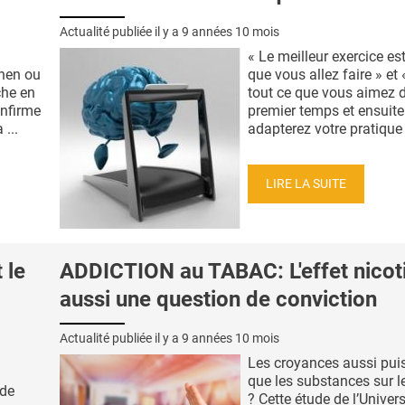
Actualité publiée il y a
9 années 10 mois
« Le meilleur exercice est
hen ou
que vous allez faire » et 
che en
tout ce que vous aimez 
nfirme
premier temps et ensuit
 ...
adapterez votre pratique »
LIRE LA SUITE
 le
ADDICTION au TABAC: L'effet nicot
aussi une question de conviction
Actualité publiée il y a
9 années 10 mois
Les croyances aussi pui
que les substances sur l
ïde
? Cette étude de l’Univers