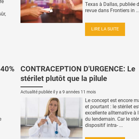
re
Texas à Dallas, publiée 
revue dans Frontiers in ..
ûr,
.
LIRE LA SUITE
e 40%
CONTRACEPTION D'URGENCE: Le
stérilet plutôt que la pilule
Actualité publiée il y a
9 années 11 mois
Le concept est encore m
et pourtant : le stérilet e
excellente allternative à l
e
du lendemain. Car le stéri
dispositif intra- ...