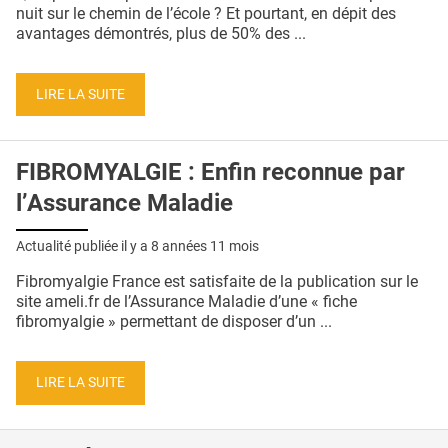
QUI SOMMES-NOUS ?
nuit sur le chemin de l’école ? Et pourtant, en dépit des
avantages démontrés, plus de 50% des ...
PUBLICITÉ
CONDITIONS GÉNÉRALES
LIRE LA SUITE
CONTACT
FIBROMYALGIE : Enfin reconnue par
CRÉDITS
l’Assurance Maladie
Actualité publiée il y a
8 années 11 mois
Fibromyalgie France est satisfaite de la publication sur le
site ameli.fr de l’Assurance Maladie d’une « fiche
fibromyalgie » permettant de disposer d’un ...
LIRE LA SUITE