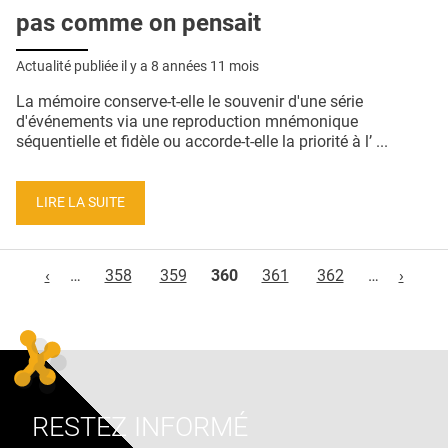
pas comme on pensait
Actualité publiée il y a
8 années 11 mois
La mémoire conserve-t-elle le souvenir d'une série
d'événements via une reproduction mnémonique
séquentielle et fidèle ou accorde-t-elle la priorité à l’ ...
LIRE LA SUITE
Pages
‹
…
358
359
360
361
362
…
›
RESTEZ INFORMÉ