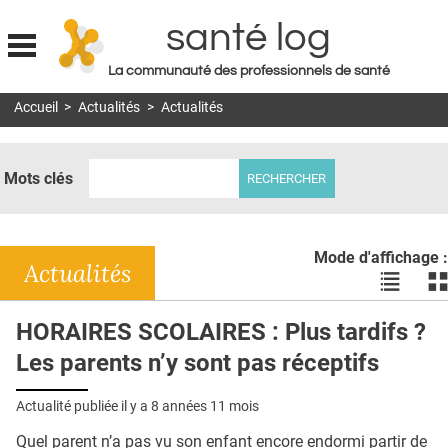
santé log
La communauté des professionnels de santé
Jump to navigation
Accueil
>
Actualités
>
Actualités
MON COMPTE
ABONNEMENT
Mots clés
S'ABONNER À LA REVUE SOIN À DOMICILE
ACTUS
Mode d'affichage :
DOSSIERS
Actualités
Voir
Vo
les
le
RÉSEAUX
actualité
ac
HORAIRES SCOLAIRES : Plus tardifs ?
en
en
E-REVUE SAD
Les parents n’y sont pas réceptifs
liste
bl
THÉMA
Actualité publiée il y a
8 années 11 mois
L'APP
Quel parent n’a pas vu son enfant encore endormi partir de