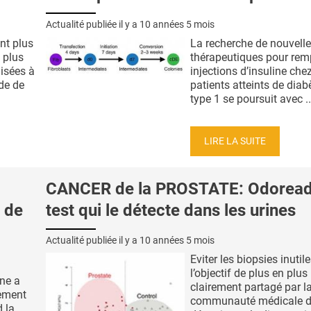
Actualité publiée il y a
10 années 5 mois
nt plus
La recherche de nouvelle
t plus
thérapeutiques pour remp
lisées à
injections d’insuline chez
ude de
patients atteints de diab
type 1 se poursuit avec ..
LIRE LA SUITE
CANCER de la PROSTATE: Odoreade
é de
test qui le détecte dans les urines
Actualité publiée il y a
10 années 5 mois
Eviter les biopsies inutile
l’objectif de plus en plus
ne a
clairement partagé par l
ement
communauté médicale d
 la