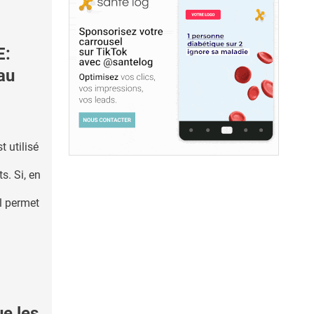
E:
au
t utilisé
s. Si, en
il permet
e les