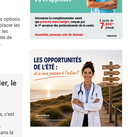
s options
lacer les
 les
ète de
.
r, le
s, c’est
a
ans la