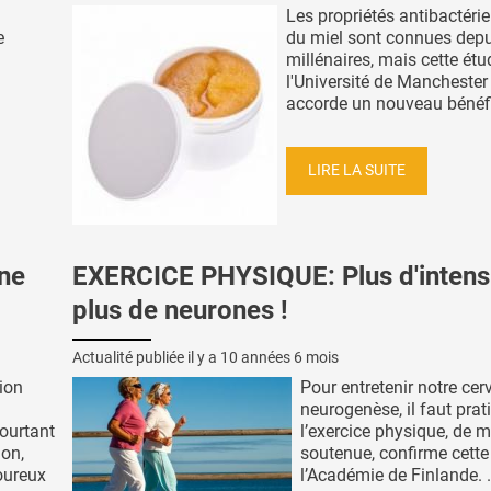
Les propriétés antibactéri
e
du miel sont connues depu
millénaires, mais cette étu
l'Université de Manchester 
accorde un nouveau bénéfic
LIRE LA SUITE
une
EXERCICE PHYSIQUE: Plus d'intensi
plus de neurones !
Actualité publiée il y a
10 années 6 mois
ion
Pour entretenir notre cer
neurogenèse, il faut prat
ourtant
l’exercice physique, de 
ion,
soutenue, confirme cette
oureux
l’Académie de Finlande. .