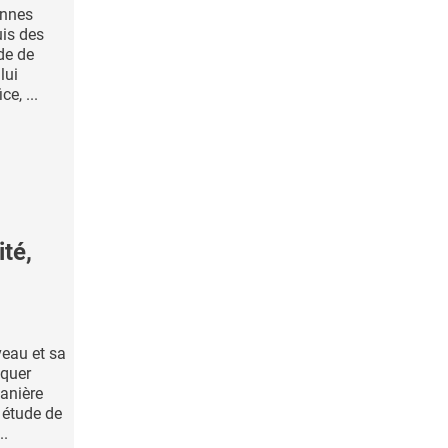
ennes
is des
de de
lui
e, ...
té,
veau et sa
iquer
manière
 étude de
..