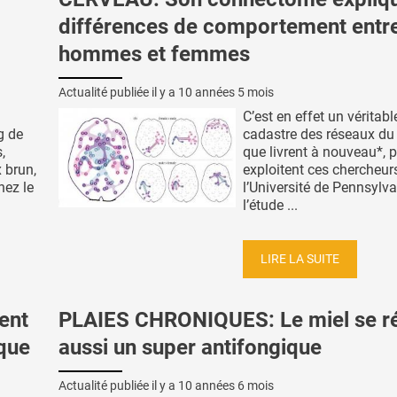
différences de comportement entr
hommes et femmes
Actualité publiée il y a
10 années 5 mois
C’est en effet un véritabl
g de
cadastre des réseaux du
,
que livrent à nouveau*, 
 brun,
exploitent ces chercheur
hez le
l’Université de Pennsylva
l’étude ...
LIRE LA SUITE
ent
PLAIES CHRONIQUES: Le miel se r
que
aussi un super antifongique
Actualité publiée il y a
10 années 6 mois