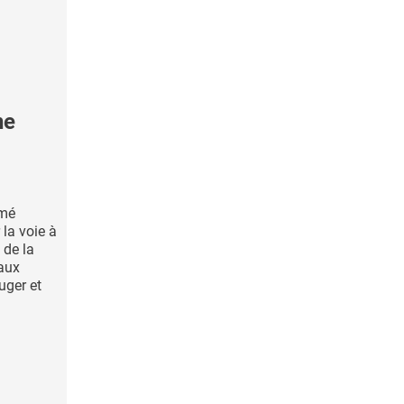
ne
mmé
 la voie à
 de la
 aux
uger et