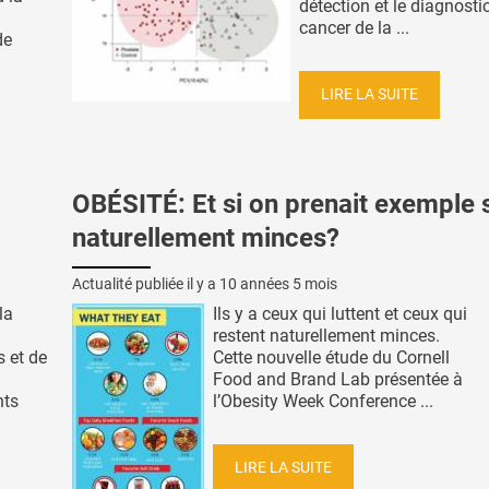
détection et le diagnosti
cancer de la ...
de
LIRE LA SUITE
OBÉSITÉ: Et si on prenait exemple s
naturellement minces?
Actualité publiée il y a
10 années 5 mois
la
Ils y a ceux qui luttent et ceux qui
restent naturellement minces.
 et de
Cette nouvelle étude du Cornell
Food and Brand Lab présentée à
nts
l’Obesity Week Conference ...
LIRE LA SUITE