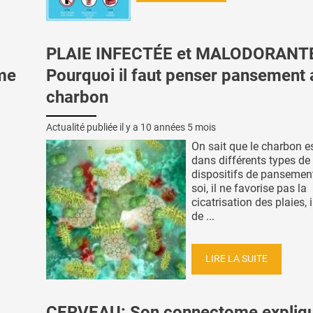
PLAIE INFECTÉE et MALODORANT
hme
Pourquoi il faut penser pansement 
charbon
Actualité publiée il y a
10 années 5 mois
On sait que le charbon es
dans différents types de
dispositifs de pansement
soi, il ne favorise pas la
cicatrisation des plaies, 
de ...
LIRE LA SUITE
CERVEAU: Son connectome expliqu