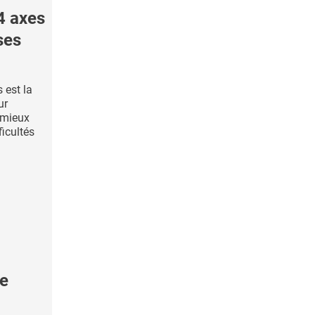
4 axes
ses
 est la
ur
r mieux
ficultés
le