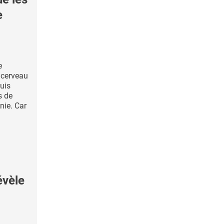
e
e
 cerveau
puis
s de
nie. Car
évèle