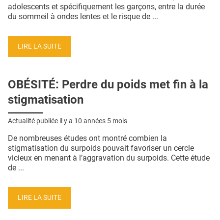
QUI SOMMES-NOUS ?
adolescents et spécifiquement les garçons, entre la durée
du sommeil à ondes lentes et le risque de ...
PUBLICITÉ
CONDITIONS GÉNÉRALES
LIRE LA SUITE
CONTACT
OBÉSITÉ: Perdre du poids met fin à la
CRÉDITS
stigmatisation
Actualité publiée il y a
10 années 5 mois
De nombreuses études ont montré combien la
stigmatisation du surpoids pouvait favoriser un cercle
vicieux en menant à l’aggravation du surpoids. Cette étude
de ...
LIRE LA SUITE