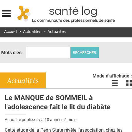
santé log
La communauté des professionnels de santé
Jump to navigation
Accueil
>
Actualités
>
Actualités
MON COMPTE
ABONNEMENT
Mots clés
S'ABONNER À LA REVUE SOIN À DOMICILE
ACTUS
Mode d'affichage :
DOSSIERS
Actualités
Voir
Vo
les
le
RÉSEAUX
actualité
ac
Le MANQUE de SOMMEIL à
en
en
E-REVUE SAD
l'adolescence fait le lit du diabète
liste
bl
THÉMA
Actualité publiée il y a
10 années 5 mois
L'APP
Cette étude de la Penn State révèle l’association, chez les