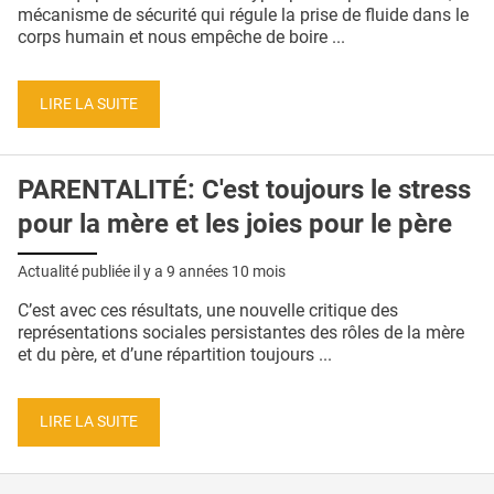
QUI SOMMES-NOUS ?
mécanisme de sécurité qui régule la prise de fluide dans le
corps humain et nous empêche de boire ...
PUBLICITÉ
CONDITIONS GÉNÉRALES
LIRE LA SUITE
CONTACT
PARENTALITÉ: C'est toujours le stress
CRÉDITS
pour la mère et les joies pour le père
Actualité publiée il y a
9 années 10 mois
C’est avec ces résultats, une nouvelle critique des
représentations sociales persistantes des rôles de la mère
et du père, et d’une répartition toujours ...
LIRE LA SUITE