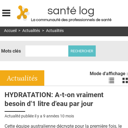
santé log
La communauté des professionnels de santé
Jump to navigation
Accueil
>
Actualités
>
Actualités
MON COMPTE
ABONNEMENT
Mots clés
S'ABONNER À LA REVUE SOIN À DOMICILE
ACTUS
Mode d'affichage :
DOSSIERS
Actualités
Voir
Vo
les
le
RÉSEAUX
actualité
ac
HYDRATATION: A-t-on vraiment
en
en
E-REVUE SAD
besoin d'1 litre d'eau par jour
liste
bl
THÉMA
Actualité publiée il y a
9 années 10 mois
L'APP
Cette équipe australienne décrypte pour la première fois, le