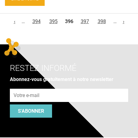
Pages
‹
…
394
395
396
397
398
…
›
RESTEZ INFORMÉ
Abonnez-vous gratuitement à notre newsletter
Adresse e-mail
S'ABONNER