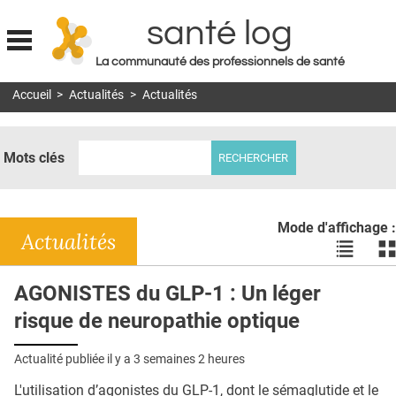
santé log
La communauté des professionnels de santé
Jump to navigation
Accueil
>
Actualités
>
Actualités
MON COMPTE
ABONNEMENT
Mots clés
S'ABONNER À LA REVUE SOIN À DOMICILE
ACTUS
Mode d'affichage :
DOSSIERS
Actualités
Voir
Vo
les
le
RÉSEAUX
actualité
ac
AGONISTES du GLP-1 : Un léger
en
en
E-REVUE SAD
risque de neuropathie optique
liste
bl
THÉMA
Actualité publiée il y a
3 semaines 2 heures
L'APP
L'utilisation d’agonistes du GLP-1, dont le sémaglutide et le