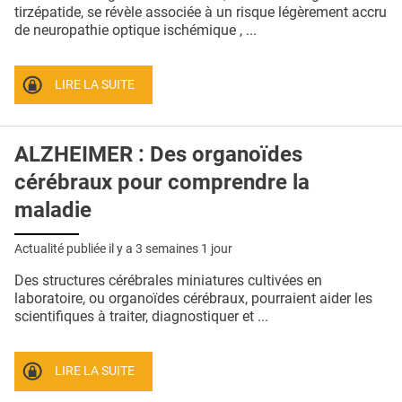
QUI SOMMES-NOUS ?
tirzépatide, se révèle associée à un risque légèrement accru
de neuropathie optique ischémique , ...
PUBLICITÉ
CONDITIONS GÉNÉRALES
LIRE LA SUITE
CONTACT
ALZHEIMER : Des organoïdes
CRÉDITS
cérébraux pour comprendre la
maladie
Actualité publiée il y a
3 semaines 1 jour
Des structures cérébrales miniatures cultivées en
laboratoire, ou organoïdes cérébraux, pourraient aider les
scientifiques à traiter, diagnostiquer et ...
LIRE LA SUITE