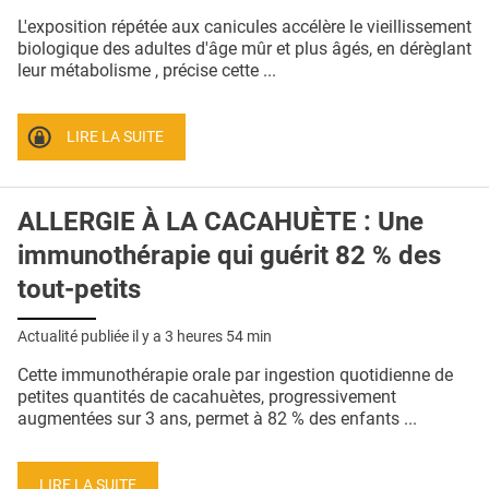
QUI SOMMES-NOUS ?
L'exposition répétée aux canicules accélère le vieillissement
biologique des adultes d'âge mûr et plus âgés, en dérèglant
PUBLICITÉ
leur métabolisme , précise cette ...
CONDITIONS GÉNÉRALES
LIRE LA SUITE
CONTACT
CRÉDITS
ALLERGIE À LA CACAHUÈTE : Une
immunothérapie qui guérit 82 % des
tout-petits
Actualité publiée il y a
3 heures 54 min
Cette immunothérapie orale par ingestion quotidienne de
petites quantités de cacahuètes, progressivement
augmentées sur 3 ans, permet à 82 % des enfants ...
LIRE LA SUITE