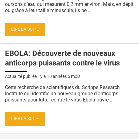
QUI SOMMES-NOUS ?
oursons d’eau qui mesurent 0,2 mm environ. Mais, en dépit
ou grâce à leur taille minuscule, ils ne ...
PUBLICITÉ
CONDITIONS GÉNÉRALES
LIRE LA SUITE
CONTACT
EBOLA: Découverte de nouveaux
CRÉDITS
anticorps puissants contre le virus
Actualité publiée il y a
10 années 5 mois
Cette recherche de scientifiques du Scripps Research
Institute qui identifie un nouveau groupe d'anticorps
puissants pour lutter contre le virus Ebola ouvre ...
LIRE LA SUITE