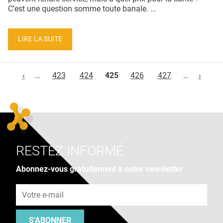
C’est une question somme toute banale. ...
LIRE LA SUITE
Pages
‹
…
423
424
425
426
427
…
›
RESTEZ INFORMÉ
Abonnez-vous gratuitement à notre newsletter
Adresse e-mail
S'ABONNER