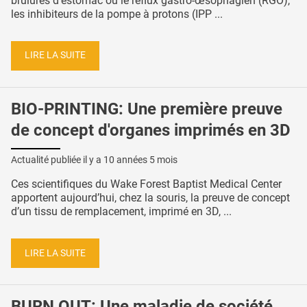
brûlures d'estomac ou le reflux gastro-œsophagien (RGO),
les inhibiteurs de la pompe à protons (IPP ...
LIRE LA SUITE
BIO-PRINTING: Une première preuve
de concept d'organes imprimés en 3D
Actualité publiée il y a
10 années 5 mois
Ces scientifiques du Wake Forest Baptist Medical Center
apportent aujourd’hui, chez la souris, la preuve de concept
d’un tissu de remplacement, imprimé en 3D, ...
LIRE LA SUITE
BURN OUT: Une maladie de société