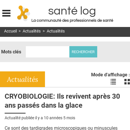
santé log
La communauté des professionnels de santé
Jump to navigation
Accueil
>
Actualités
>
Actualités
MON COMPTE
ABONNEMENT
Mots clés
S'ABONNER À LA REVUE SOIN À DOMICILE
ACTUS
Mode d'affichage :
DOSSIERS
Actualités
Voir
Vo
les
le
RÉSEAUX
actualité
ac
CRYOBIOLOGIE: Ils revivent après 30
en
en
E-REVUE SAD
ans passés dans la glace
liste
bl
THÉMA
Actualité publiée il y a
10 années 5 mois
L'APP
Ce sont des tardigrades microscopiques ou minuscules