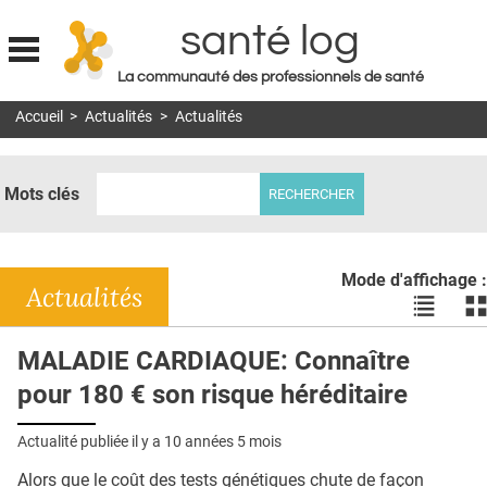
santé log
La communauté des professionnels de santé
Jump to navigation
Accueil
>
Actualités
>
Actualités
MON COMPTE
ABONNEMENT
Mots clés
S'ABONNER À LA REVUE SOIN À DOMICILE
ACTUS
Mode d'affichage :
DOSSIERS
Actualités
Voir
Vo
les
le
RÉSEAUX
actualité
ac
MALADIE CARDIAQUE: Connaître
en
en
E-REVUE SAD
pour 180 € son risque héréditaire
liste
bl
THÉMA
Actualité publiée il y a
10 années 5 mois
L'APP
Alors que le coût des tests génétiques chute de façon