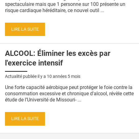
QUI SOMMES-NOUS ?
spectaculaire mais que 1 personne sur 100 présente un
risque cardiaque héréditaire, ce nouvel outil ...
PUBLICITÉ
CONDITIONS GÉNÉRALES
LIRE LA SUITE
CONTACT
ALCOOL: Éliminer les excès par
CRÉDITS
l'exercice intensif
Actualité publiée il y a
10 années 5 mois
Une forte capacité aérobique peut protéger le foie contre la
consommation excessive et chronique d'alcool, révèle cette
étude de l’Université de Missouri- ...
LIRE LA SUITE