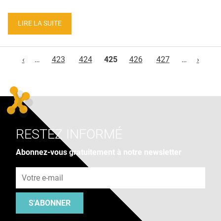
LIRE LA SUITE
Pages
‹
…
423
424
425
426
427
…
›
RESTEZ INFORMÉ
Abonnez-vous gratuitement à notre newsletter
Adresse e-mail
S'ABONNER