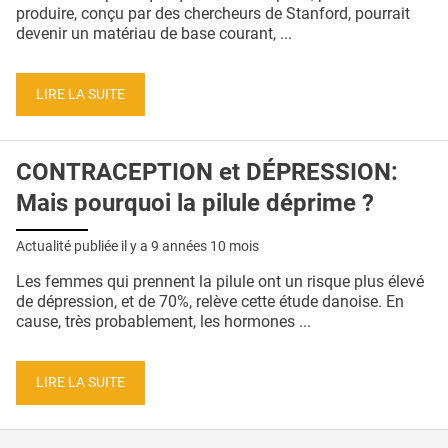
QUI SOMMES-NOUS ?
produire, conçu par des chercheurs de Stanford, pourrait
devenir un matériau de base courant, ...
PUBLICITÉ
CONDITIONS GÉNÉRALES
LIRE LA SUITE
CONTACT
CONTRACEPTION et DÉPRESSION:
CRÉDITS
Mais pourquoi la pilule déprime ?
Actualité publiée il y a
9 années 10 mois
Les femmes qui prennent la pilule ont un risque plus élevé
de dépression, et de 70%, relève cette étude danoise. En
cause, très probablement, les hormones ...
LIRE LA SUITE