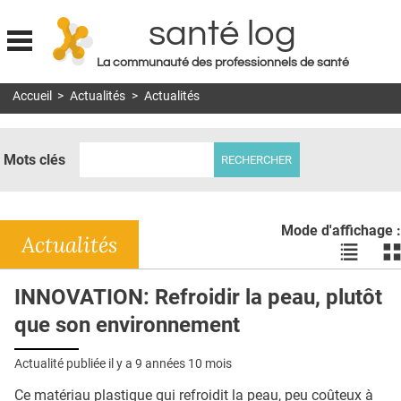
santé log
La communauté des professionnels de santé
Jump to navigation
Accueil
>
Actualités
>
Actualités
MON COMPTE
ABONNEMENT
Mots clés
S'ABONNER À LA REVUE SOIN À DOMICILE
ACTUS
Mode d'affichage :
DOSSIERS
Actualités
Voir
Vo
les
le
RÉSEAUX
actualité
ac
INNOVATION: Refroidir la peau, plutôt
en
en
E-REVUE SAD
que son environnement
liste
bl
THÉMA
Actualité publiée il y a
9 années 10 mois
L'APP
Ce matériau plastique qui refroidit la peau, peu coûteux à