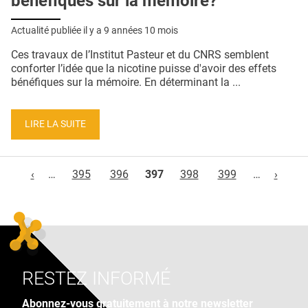
bénéfiques sur la mémoire?
Actualité publiée il y a
9 années 10 mois
Ces travaux de l’Institut Pasteur et du CNRS semblent
conforter l’idée que la nicotine puisse d'avoir des effets
bénéfiques sur la mémoire. En déterminant la ...
LIRE LA SUITE
Pages
‹
…
395
396
397
398
399
…
›
RESTEZ INFORMÉ
Abonnez-vous gratuitement à notre newsletter