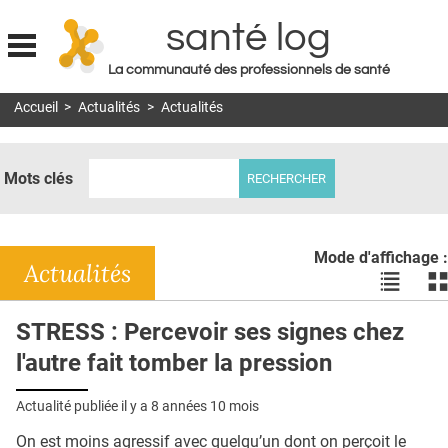
santé log
La communauté des professionnels de santé
Jump to navigation
Accueil
>
Actualités
>
Actualités
MON COMPTE
ABONNEMENT
Mots clés
S'ABONNER À LA REVUE SOIN À DOMICILE
ACTUS
Mode d'affichage :
DOSSIERS
Actualités
Voir
Vo
les
le
RÉSEAUX
actualité
ac
STRESS : Percevoir ses signes chez
en
en
E-REVUE SAD
l'autre fait tomber la pression
liste
bl
THÉMA
Actualité publiée il y a
8 années 10 mois
L'APP
On est moins agressif avec quelqu’un dont on perçoit le