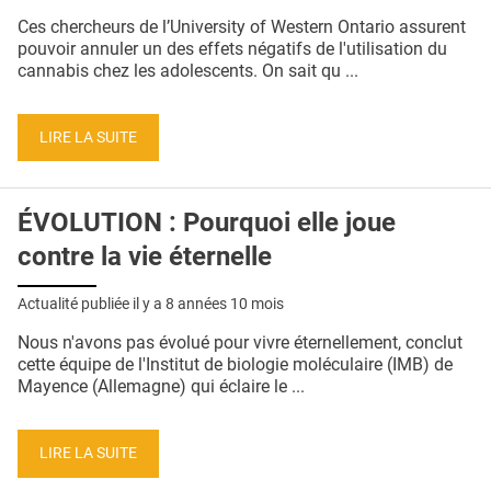
QUI SOMMES-NOUS ?
Ces chercheurs de l’University of Western Ontario assurent
pouvoir annuler un des effets négatifs de l'utilisation du
PUBLICITÉ
cannabis chez les adolescents. On sait qu ...
CONDITIONS GÉNÉRALES
LIRE LA SUITE
CONTACT
CRÉDITS
ÉVOLUTION : Pourquoi elle joue
contre la vie éternelle
Actualité publiée il y a
8 années 10 mois
Nous n'avons pas évolué pour vivre éternellement, conclut
cette équipe de l'Institut de biologie moléculaire (IMB) de
Mayence (Allemagne) qui éclaire le ...
LIRE LA SUITE