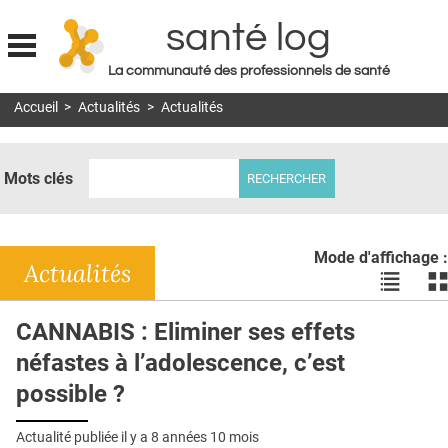
santé log
La communauté des professionnels de santé
Jump to navigation
Accueil
>
Actualités
>
Actualités
MON COMPTE
ABONNEMENT
Mots clés
S'ABONNER À LA REVUE SOIN À DOMICILE
ACTUS
Mode d'affichage :
DOSSIERS
Actualités
Voir
Vo
les
le
RÉSEAUX
actualité
ac
CANNABIS : Eliminer ses effets
en
en
E-REVUE SAD
néfastes à l’adolescence, c’est
liste
bl
THÉMA
possible ?
L'APP
Actualité publiée il y a
8 années 10 mois