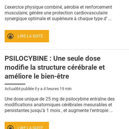
QUI SOMMES-NOUS ?
L'exercice physique combiné, aérobie et renforcement
musculaire, génère une protection cardiovasculaire
PUBLICITÉ
synergique optimale et supérieure à chaque type d’ ...
CONDITIONS GÉNÉRALES
LIRE LA SUITE
CONTACT
CRÉDITS
PSILOCYBINE : Une seule dose
modifie la structure cérébrale et
améliore le bien-être
Actualité publiée il y a
4 heures 19 min
Une dose unique de 25 mg de psilocybine entraîne des
modifications anatomiques cérébrales mesurables et
persistantes jusqu'à 1 mois , et augmente l'entropie ...
LIRE LA SUITE