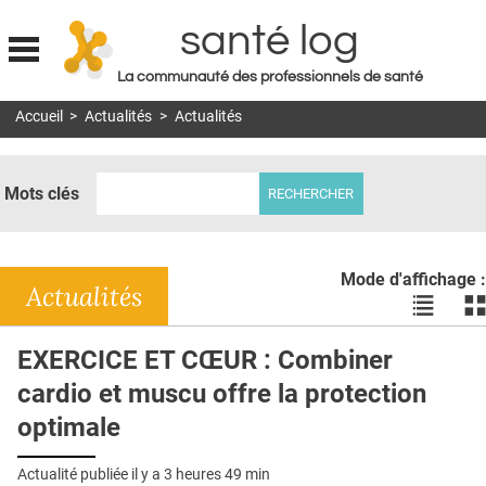
santé log
La communauté des professionnels de santé
Jump to navigation
Accueil
>
Actualités
>
Actualités
MON COMPTE
ABONNEMENT
Mots clés
S'ABONNER À LA REVUE SOIN À DOMICILE
ACTUS
Mode d'affichage :
DOSSIERS
Actualités
Voir
Vo
les
le
RÉSEAUX
actualité
ac
EXERCICE ET CŒUR : Combiner
en
en
E-REVUE SAD
cardio et muscu offre la protection
liste
bl
THÉMA
optimale
L'APP
Actualité publiée il y a
3 heures 49 min