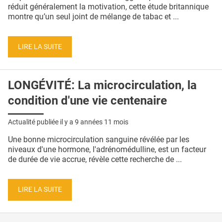
QUI SOMMES-NOUS ?
réduit généralement la motivation, cette étude britannique
montre qu’un seul joint de mélange de tabac et ...
PUBLICITÉ
CONDITIONS GÉNÉRALES
LIRE LA SUITE
CONTACT
LONGÉVITÉ: La microcirculation, la
CRÉDITS
condition d'une vie centenaire
Actualité publiée il y a
9 années 11 mois
Une bonne microcirculation sanguine révélée par les
niveaux d'une hormone, l'adrénomédulline, est un facteur
de durée de vie accrue, révèle cette recherche de ...
LIRE LA SUITE