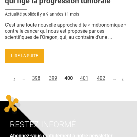
qui fige la progression tumorale
Actualité publiée il y a
9 années 11 mois
C’est une toute nouvelle approche dite « métronomique »
contre le cancer qui nous est proposée par ces
scientifiques de l’Oregon, qui, au contraire d’une ...
LIRE LA SUITE
Pages
‹
…
398
399
400
401
402
…
›
RESTEZ INFORMÉ
Abonnez-vous gratuitement à notre newsletter