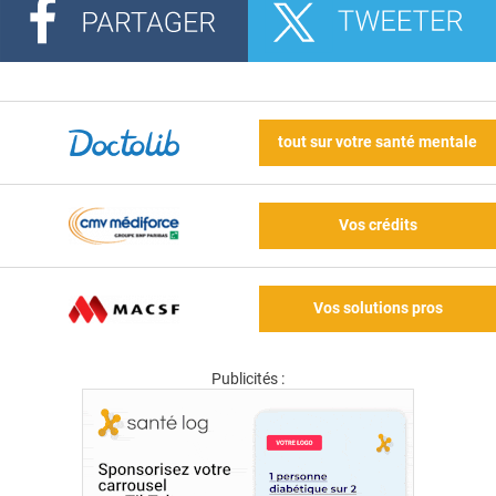
tout sur votre santé mentale
Vos crédits
Vos solutions pros
Publicités :