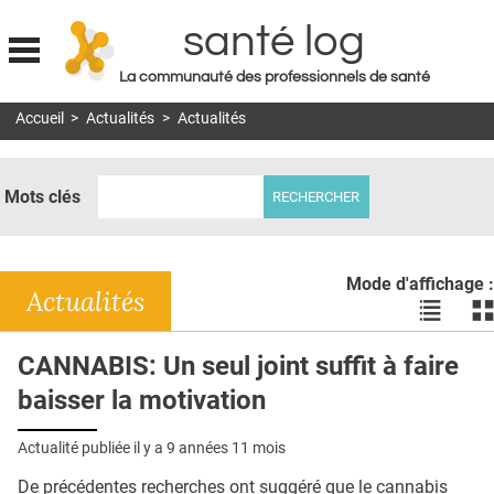
santé log
La communauté des professionnels de santé
Jump to navigation
Accueil
>
Actualités
>
Actualités
MON COMPTE
ABONNEMENT
Mots clés
S'ABONNER À LA REVUE SOIN À DOMICILE
ACTUS
Mode d'affichage :
DOSSIERS
Actualités
Voir
Vo
les
le
RÉSEAUX
actualité
ac
CANNABIS: Un seul joint suffit à faire
en
en
E-REVUE SAD
baisser la motivation
liste
bl
THÉMA
Actualité publiée il y a
9 années 11 mois
L'APP
De précédentes recherches ont suggéré que le cannabis