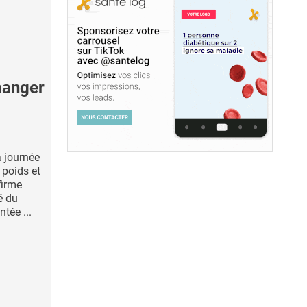
manger
 journée
 poids et
firme
é du
tée ...