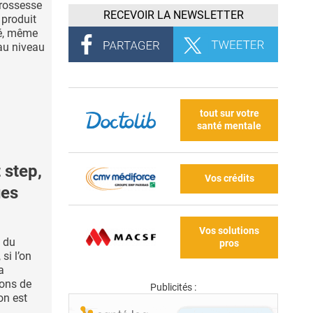
grossesse
RECEVOIR LA NEWSLETTER
 produit
sé, même
 au niveau
tout sur votre
santé mentale
step,
Vos crédits
ues
Vos solutions
 du
pros
si l’on
a
ons de
Publicités :
on est