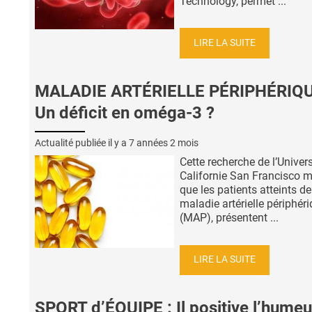
Technology, permet ...
LIRE LA SUITE
MALADIE ARTÉRIELLE PÉRIPHÉRIQU
Un déficit en oméga-3 ?
Actualité publiée il y a
7 années 2 mois
Cette recherche de l’Univers
Californie San Francisco 
que les patients atteints d
maladie artérielle périphér
(MAP), présentent ...
LIRE LA SUITE
SPORT d’ÉQUIPE : Il positive l’humeu