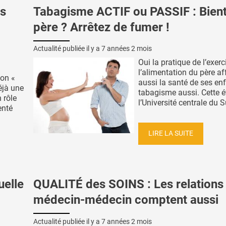
s
Tabagisme ACTIF ou PASSIF : Bien
père ? Arrêtez de fumer !
Actualité publiée il y a
7 années 2 mois
Oui la pratique de l’exerc
l’alimentation du père af
son «
aussi la santé de ses enf
éjà une
tabagisme aussi. Cette 
n rôle
l’Université centrale du Su
enté
LIRE LA SUITE
uelle
QUALITÉ des SOINS : Les relations
médecin-médecin comptent aussi
Actualité publiée il y a
7 années 2 mois