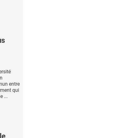
us
ersité
un
mun entre
sement qui
e ...
le