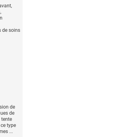
avant,
,
on
s de soins
sion de
gues de
 tente
 ce type
mes ...