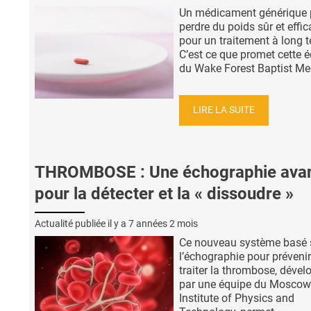
Un médicament générique 
perdre du poids sûr et effi
pour un traitement à long 
C’est ce que promet cette 
du Wake Forest Baptist Medi
LIRE LA SUITE
THROMBOSE : Une échographie ava
pour la détecter et la « dissoudre »
Actualité publiée il y a
7 années 2 mois
Ce nouveau système basé 
l’échographie pour prévenir
traiter la thrombose, dével
par une équipe du Moscow
Institute of Physics and