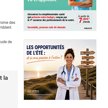
rome des
emblent
étude de
 la