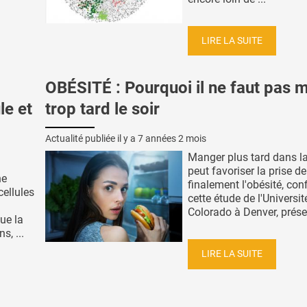
LIRE LA SUITE
OBÉSITÉ : Pourquoi il ne faut pas 
le et
trop tard le soir
Actualité publiée il y a
7 années 2 mois
Manger plus tard dans la
peut favoriser la prise de
ne
finalement l'obésité, con
cellules
cette étude de l'Universit
Colorado à Denver, présen
que la
s, ...
LIRE LA SUITE