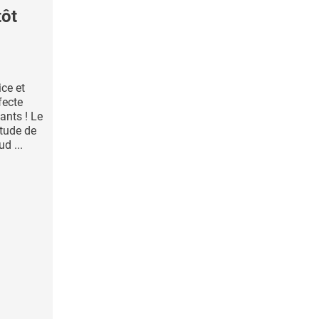
tôt
ice et
fecte
ants ! Le
étude de
d ...