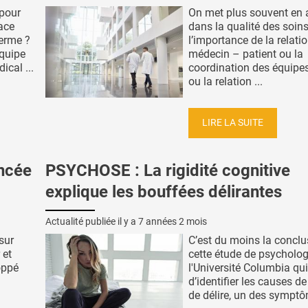
pour
On met plus souvent en 
cace
dans la qualité des soins
terme ?
l’importance de la relati
équipe
médecin – patient ou la
cal ...
coordination des équipe
ou la relation ...
LIRE LA SUITE
ncée
PSYCHOSE : La rigidité cognitive
explique les bouffées délirantes
Actualité publiée il y a
7 années 2 mois
sur
C’est du moins la conclu
 et
cette étude de psycholo
oppé
l'Université Columbia qui
d’identifier les causes de
de délire, un des symptô