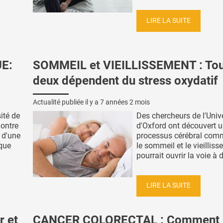
LIRE LA SUITE
E:
SOMMEIL et VIEILLISSEMENT : To
deux dépendent du stress oxydatif
Actualité publiée il y a
7 années 2 mois
ité de
Des chercheurs de l'Univ
montre
d'Oxford ont découvert 
e d'une
processus cérébral com
ique
le sommeil et le vieillis
pourrait ouvrir la voie à d
LIRE LA SUITE
r et
CANCER COLORECTAL : Comment 