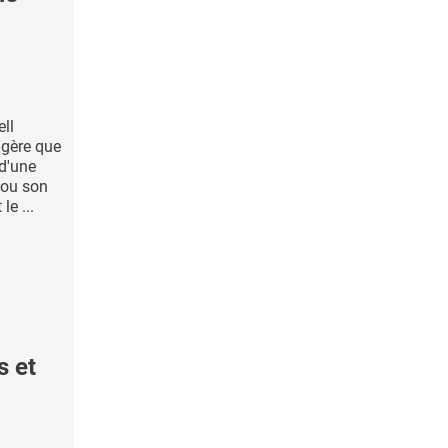
ell
ggère que
d'une
 ou son
le ...
s et