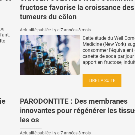
fructose favorise la croissance des
tumeurs du côlon
pe
Actualité publiée il y a
7 années 3 mois
fant,
Cette étude du Weil Corn
tte
Medicine (New York) su
consommer l'équivalent 
canette de soda par jour
apport en fructose, induit 
LIRE LA SUITE
ie
PARODONTITE : Des membranes
innovantes pour régénérer les tissu
les os
Actualité publiée il y a
7 années 3 mois