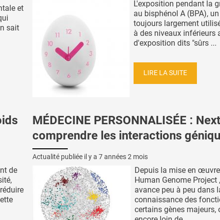
L'exposition pendant la 
ntale et
au bisphénol A (BPA), un
qui
toujours largement utili
n sait
à des niveaux inférieurs
d'exposition dits "sûrs ...
LIRE LA SUITE
oids
MÉDECINE PERSONNALISÉE : Next 
comprendre les interactions géniq
Actualité publiée il y a
7 années 2 mois
nt de
Depuis la mise en œuvre
ité,
Human Genome Project , 
réduire
avance peu à peu dans l
ette
connaissance des foncti
certains gènes majeurs, 
encore loin de ...