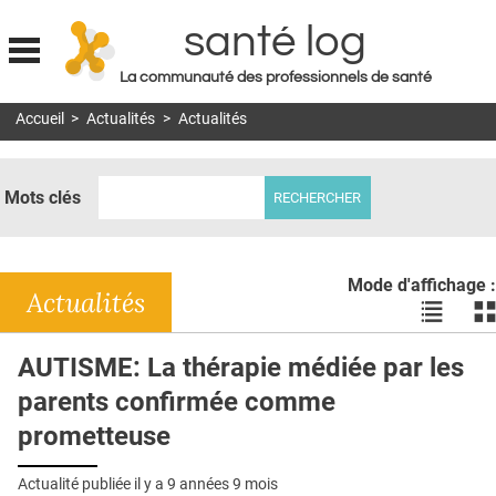
santé log
La communauté des professionnels de santé
Jump to navigation
Accueil
>
Actualités
>
Actualités
MON COMPTE
ABONNEMENT
Mots clés
S'ABONNER À LA REVUE SOIN À DOMICILE
ACTUS
Mode d'affichage :
DOSSIERS
Actualités
Voir
Vo
les
le
RÉSEAUX
actualité
ac
AUTISME: La thérapie médiée par les
en
en
E-REVUE SAD
parents confirmée comme
liste
bl
THÉMA
prometteuse
L'APP
Actualité publiée il y a
9 années 9 mois