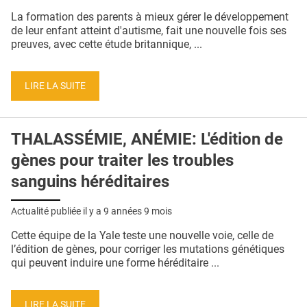
QUI SOMMES-NOUS ?
La formation des parents à mieux gérer le développement
de leur enfant atteint d'autisme, fait une nouvelle fois ses
PUBLICITÉ
preuves, avec cette étude britannique, ...
CONDITIONS GÉNÉRALES
LIRE LA SUITE
CONTACT
CRÉDITS
THALASSÉMIE, ANÉMIE: L'édition de
gènes pour traiter les troubles
sanguins héréditaires
Actualité publiée il y a
9 années 9 mois
Cette équipe de la Yale teste une nouvelle voie, celle de
l’édition de gènes, pour corriger les mutations génétiques
qui peuvent induire une forme héréditaire ...
LIRE LA SUITE