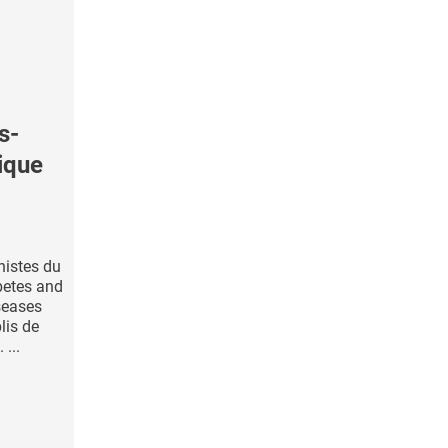
s-
rique
nistes du
abetes and
seases
lis de
 ...