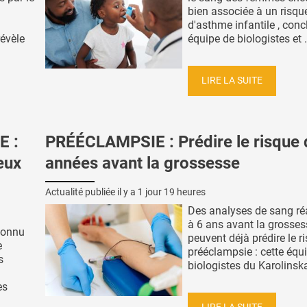
bien associée à un risqu
d'asthme infantile , conc
révèle
équipe de biologistes et .
LIRE LA SUITE
E :
PRÉÉCLAMPSIE : Prédire le risque 
ieux
années avant la grossesse
Actualité publiée il y a
1 jour 19 heures
Des analyses de sang ré
à 6 ans avant la grosses
connu
peuvent déjà prédire le r
e
prééclampsie : cette équ
s
biologistes du Karolinska 
es