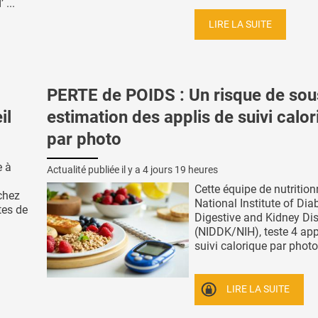
...
LIRE LA SUITE
PERTE de POIDS : Un risque de sou
il
estimation des applis de suivi calo
par photo
e à
Actualité publiée il y a
4 jours 19 heures
Cette équipe de nutrition
chez
National Institute of Di
tes de
Digestive and Kidney Di
(NIDDK/NIH), teste 4 app
suivi calorique par photo.
LIRE LA SUITE