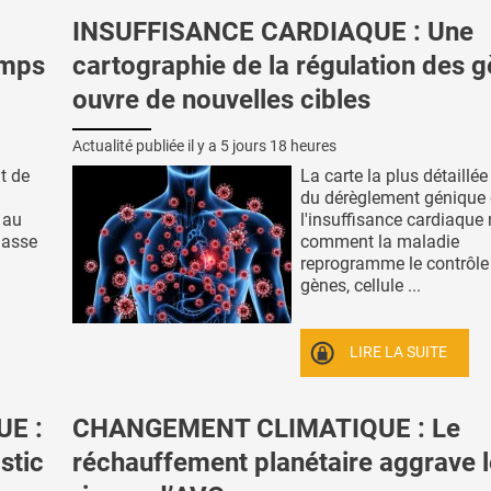
INSUFFISANCE CARDIAQUE : Une
emps
cartographie de la régulation des 
ouvre de nouvelles cibles
Actualité publiée il y a
5 jours 18 heures
t de
La carte la plus détaillée
du dérèglement génique
 au
l'insuffisance cardiaque 
masse
comment la maladie
reprogramme le contrôle
gènes, cellule ...
LIRE LA SUITE
E :
CHANGEMENT CLIMATIQUE : Le
stic
réchauffement planétaire aggrave l