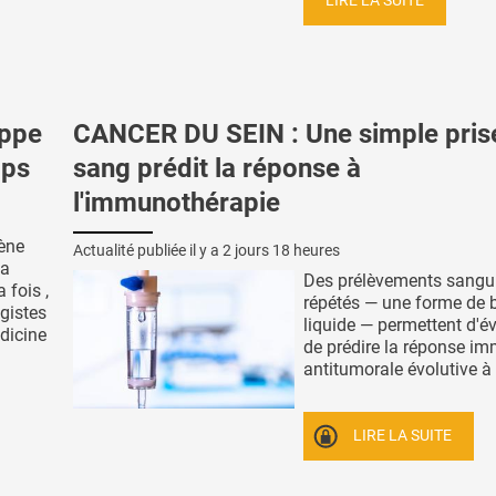
LIRE LA SUITE
appe
CANCER DU SEIN : Une simple pris
mps
sang prédit la réponse à
l'immunothérapie
ène
Actualité publiée il y a
2 jours 18 heures
la
Des prélèvements sangu
 fois ,
répétés — une forme de 
ogistes
liquide — permettent d'év
dicine
de prédire la réponse im
antitumorale évolutive à l'
LIRE LA SUITE