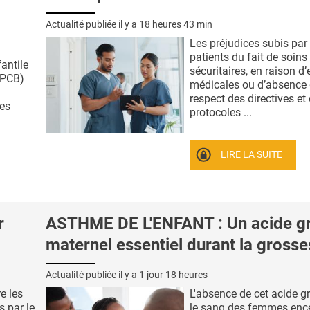
Actualité publiée il y a
18 heures 43 min
Les préjudices subis par 
patients du fait de soins
fantile
sécuritaires, en raison d’
(PCB)
médicales ou d’absence
respect des directives et
des
protocoles ...
LIRE LA SUITE
r
ASTHME DE L'ENFANT : Un acide g
maternel essentiel durant la gross
Actualité publiée il y a
1 jour 18 heures
e les
L'absence de cet acide g
s par le
le sang des femmes ence