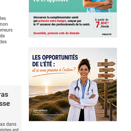
les
 non
erreurs
 de
 des
ras
esse
ras dans
intes est