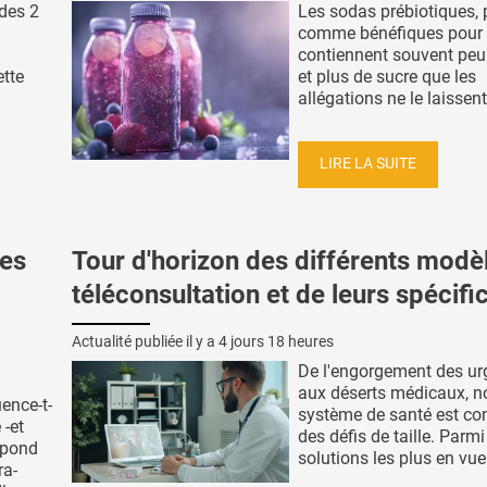
 des 2
Les sodas prébiotiques, 
comme bénéfiques pour l'
contiennent souvent peu 
ette
et plus de sucre que les
allégations ne le laissent 
LIRE LA SUITE
es
Tour d'horizon des différents modè
téléconsultation et de leurs spécific
Actualité publiée il y a
4 jours 18 heures
De l'engorgement des u
aux déserts médicaux, n
ence-t-
système de santé est co
 -et
des défis de taille. Parmi
répond
solutions les plus en vue 
ra-