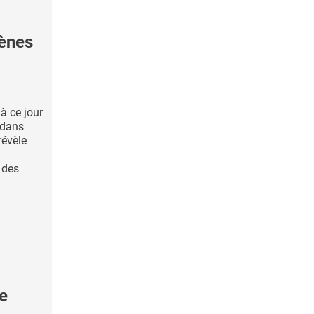
gènes
 à ce jour
 dans
révèle
 des
e