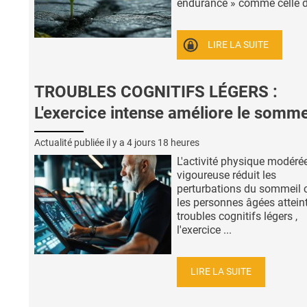
endurance » comme celle d’ 
LIRE LA SUITE
TROUBLES COGNITIFS LÉGERS :
L'exercice intense améliore le somme
Actualité publiée il y a
4 jours 18 heures
L'activité physique modéré
vigoureuse réduit les
perturbations du sommeil 
les personnes âgées attein
troubles cognitifs légers ,
l'exercice ...
LIRE LA SUITE