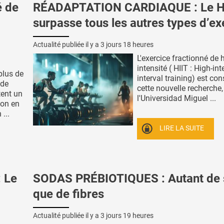
é de
RÉADAPTATION CARDIAQUE : Le H
surpasse tous les autres types d’ex
Actualité publiée il y a
3 jours 18 heures
L'exercice fractionné de 
intensité ( HIIT : High-int
plus de
interval training) est con
 de
cette nouvelle recherche
tent un
l'Universidad Miguel ...
ion en
...
LIRE LA SUITE
 Le
SODAS PRÉBIOTIQUES : Autant de 
que de fibres
Actualité publiée il y a
3 jours 19 heures