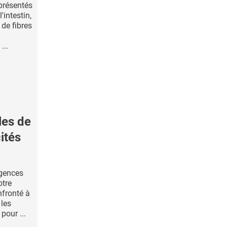
présentés
intestin,
de fibres
...
les de
ités
rgences
otre
nfronté à
 les
pour ...