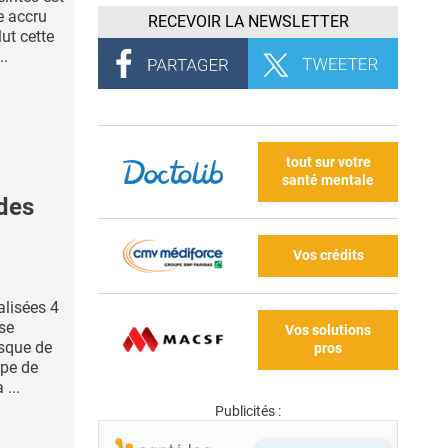
e accru
RECEVOIR LA NEWSLETTER
lut cette
..
tout sur votre
santé mentale
des
Vos crédits
alisées 4
se
Vos solutions
isque de
pros
ipe de
...
Publicités :