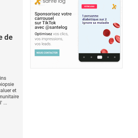
e de
ins
biopsie
aluer et
munitaire
 ...