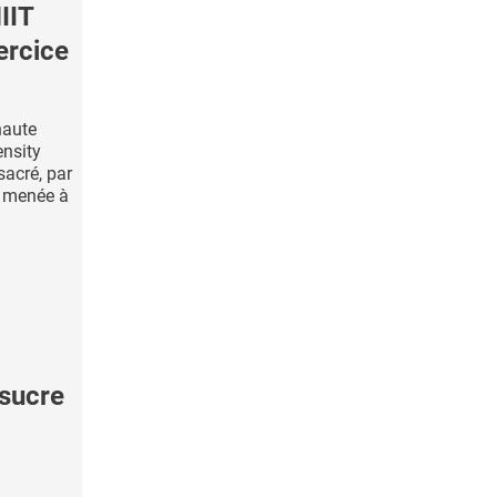
IIT
ercice
haute
ensity
sacré, par
, menée à
sucre