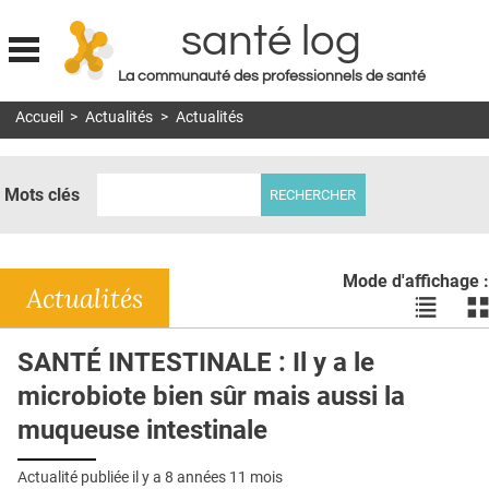
santé log
La communauté des professionnels de santé
Jump to navigation
Accueil
>
Actualités
>
Actualités
MON COMPTE
ABONNEMENT
Mots clés
S'ABONNER À LA REVUE SOIN À DOMICILE
ACTUS
Mode d'affichage :
DOSSIERS
Actualités
Voir
Vo
les
le
RÉSEAUX
actualité
ac
SANTÉ INTESTINALE : Il y a le
en
en
E-REVUE SAD
microbiote bien sûr mais aussi la
liste
bl
THÉMA
muqueuse intestinale
L'APP
Actualité publiée il y a
8 années 11 mois