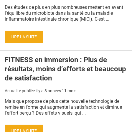
QUI SOMMES-NOUS ?
Des études de plus en plus nombreuses mettent en avant
l'équilibre du microbiote dans la santé ou la maladie
PUBLICITÉ
inflammatoire intestinale chronique (MICI). C'est ...
CONDITIONS GÉNÉRALES
LIRE LA SUITE
CONTACT
CRÉDITS
FITNESS en immersion : Plus de
résultats, moins d’efforts et beaucoup
de satisfaction
Actualité publiée il y a
8 années 11 mois
Mais que propose de plus cette nouvelle technologie de
remise en forme qui augmente la satisfaction et diminue
l'effort perçu ? Des effets visuels, qui ...
LIRE LA SUITE