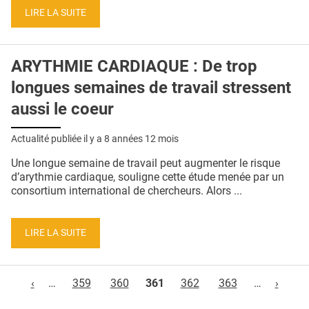
LIRE LA SUITE
ARYTHMIE CARDIAQUE : De trop
longues semaines de travail stressent
aussi le coeur
Actualité publiée il y a
8 années 12 mois
Une longue semaine de travail peut augmenter le risque
d’arythmie cardiaque, souligne cette étude menée par un
consortium international de chercheurs. Alors ...
LIRE LA SUITE
Pages
‹
…
359
360
361
362
363
…
›