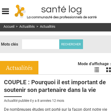
santé log
La communauté des professionnels de santé
Jump to navigation
Accueil
>
Actualités
>
Actualités
MON COMPTE
ABONNEMENT
Mots clés
S'ABONNER À LA REVUE SOIN À DOMICILE
ACTUS
Mode d'affichage :
DOSSIERS
Actualités
Voir
Vo
les
le
RÉSEAUX
actualité
ac
COUPLE : Pourquoi il est important de
en
en
E-REVUE SAD
soutenir son partenaire dans la vie
liste
bl
THÉMA
Actualité publiée il y a
8 années 12 mois
L'APP
De nombreuses études ont porté sur la façon dont notre vie