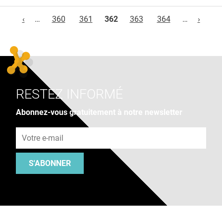
Pages
‹
…
360
361
362
363
364
…
›
RESTEZ INFORMÉ
Abonnez-vous gratuitement à notre newsletter
Adresse e-mail
S'ABONNER