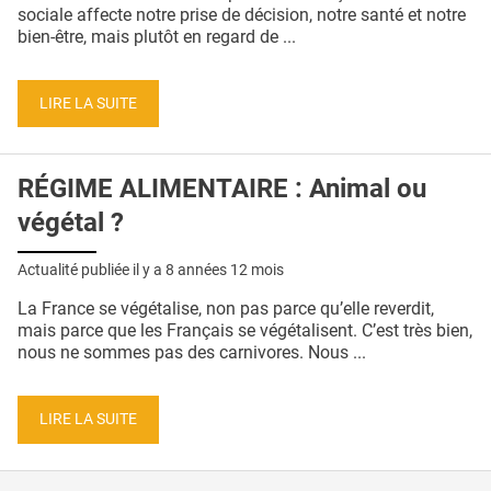
QUI SOMMES-NOUS ?
sociale affecte notre prise de décision, notre santé et notre
bien-être, mais plutôt en regard de ...
PUBLICITÉ
CONDITIONS GÉNÉRALES
LIRE LA SUITE
CONTACT
RÉGIME ALIMENTAIRE : Animal ou
CRÉDITS
végétal ?
Actualité publiée il y a
8 années 12 mois
La France se végétalise, non pas parce qu’elle reverdit,
mais parce que les Français se végétalisent. C’est très bien,
nous ne sommes pas des carnivores. Nous ...
LIRE LA SUITE