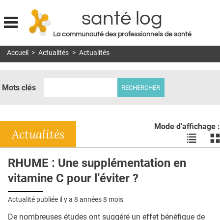
santé log
La communauté des professionnels de santé
Jump to navigation
Accueil
>
Actualités
>
Actualités
MON COMPTE
ABONNEMENT
Mots clés
S'ABONNER À LA REVUE SOIN À DOMICILE
ACTUS
Mode d'affichage :
DOSSIERS
Actualités
Voir
Vo
les
le
RÉSEAUX
actualité
ac
RHUME : Une supplémentation en
en
en
E-REVUE SAD
vitamine C pour l’éviter ?
liste
bl
THÉMA
Actualité publiée il y a
8 années 8 mois
L'APP
De nombreuses études ont suggéré un effet bénéfique de