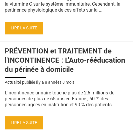
QUI SOMMES-NOUS ?
la vitamine C sur le système immunitaire. Cependant, la
pertinence physiologique de ces effets sur la ...
PUBLICITÉ
CONDITIONS GÉNÉRALES
LIRE LA SUITE
CONTACT
PRÉVENTION et TRAITEMENT de
CRÉDITS
l'INCONTINENCE : L'Auto-rééducation
du périnée à domicile
Actualité publiée il y a
8 années 8 mois
L’incontinence urinaire touche plus de 2,6 millions de
personnes de plus de 65 ans en France ; 60 % des
personnes âgées en institution et 90 % des patients ...
LIRE LA SUITE