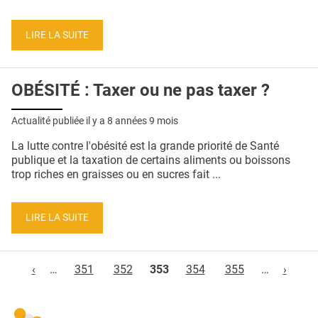
LIRE LA SUITE
OBÉSITÉ : Taxer ou ne pas taxer ?
Actualité publiée il y a
8 années 9 mois
La lutte contre l'obésité est la grande priorité de Santé
publique et la taxation de certains aliments ou boissons
trop riches en graisses ou en sucres fait ...
LIRE LA SUITE
Pages
‹
…
351
352
353
354
355
…
›