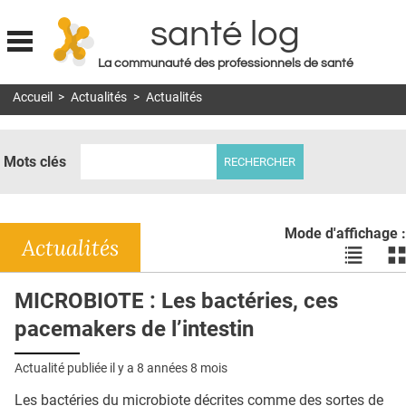
santé log
La communauté des professionnels de santé
Jump to navigation
Accueil
>
Actualités
>
Actualités
MON COMPTE
ABONNEMENT
Mots clés
S'ABONNER À LA REVUE SOIN À DOMICILE
ACTUS
Mode d'affichage :
DOSSIERS
Actualités
Voir
Vo
les
le
RÉSEAUX
actualité
ac
MICROBIOTE : Les bactéries, ces
en
en
E-REVUE SAD
pacemakers de l’intestin
liste
bl
THÉMA
Actualité publiée il y a
8 années 8 mois
L'APP
Les bactéries du microbiote décrites comme des sortes de