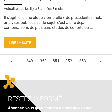
Actualité publiée il y a
8 années 8 mois
Il s’agit ici d’une étude « ombrelle » de précédentes méta-
analyses publiées sur le sujet, c’est-à-dire déjà
combinaisons de plusieurs études de cohorte ou ...
LIRE LA SUITE
Pages
‹
…
349
350
351
352
353
…
›
RESTEZ INFORMÉ
Abonnez-vous gratuitement à notre newsletter