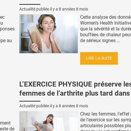
Actualité publiée il y a
8 années 8 mois
vec
Cette analyse des donné
du
Women’s Health Initiativ
éponses
que la sévérité et la duré
bouffées de chaleur peuv
ipe au
de sérieux signes ...
LIRE LA SUITE
L’EXERCICE PHYSIQUE préserve le
femmes de l’arthrite plus tard dans 
Actualité publiée il y a
8 années 8 mois
Chez les femmes, l'effet 
de l’exercice sur les sy
tement
articulaires possibles pl
este de