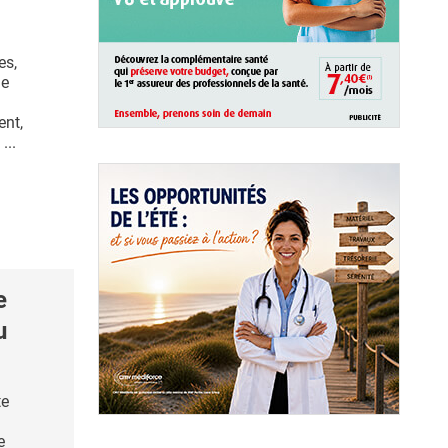
es,
le
nt,
...
e
u
te
e