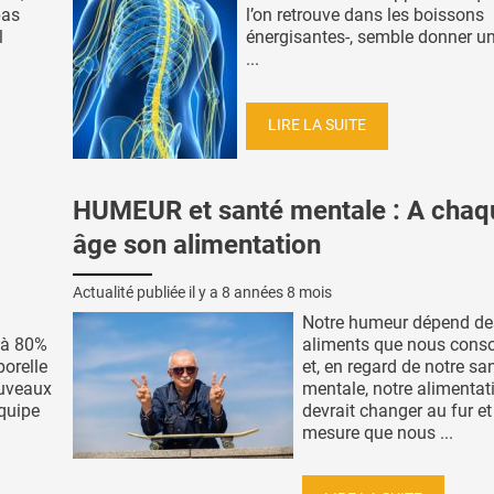
pas
l’on retrouve dans les boissons
l
énergisantes-, semble donner u
...
LIRE LA SUITE
HUMEUR et santé mentale : A chaq
âge son alimentation
Actualité publiée il y a
8 années 8 mois
Notre humeur dépend de
 à 80%
aliments que nous con
porelle
et, en regard de notre sa
ouveaux
mentale, notre alimentat
équipe
devrait changer au fur et
mesure que nous ...