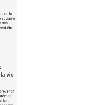
es de la
e suggère
e des
ent être
s
la vie
préventif
mptômes
us tard