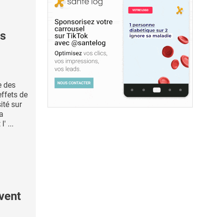
s
e des
effets de
ité sur
la
' ...
vent