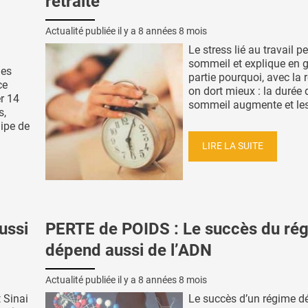
retraite
Actualité publiée il y a
8 années 8 mois
Le stress lié au travail pe
sommeil et explique en 
les
partie pourquoi, avec la r
ce
on dort mieux : la durée 
r 14
sommeil augmente et les 
s,
uipe de
LIRE LA SUITE
ussi
PERTE de POIDS : Le succès du ré
dépend aussi de l’ADN
Actualité publiée il y a
8 années 8 mois
 Sinai
Le succès d’un régime 