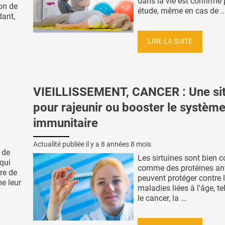
dans la vie est confirmé 
ion de
étude, même en cas de ..
ant,
LIRE LA SUITE
VIEILLISSEMENT, CANCER : Une sit
pour rajeunir ou booster le systèm
immunitaire
Actualité publiée il y a
8 années 8 mois
s de
Les sirtuines sont bien 
qui
comme des protéines ant
re de
peuvent protéger contre 
e leur
maladies liées à l'âge, te
le cancer, la ...