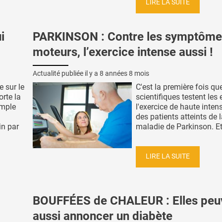
LIRE LA SUITE
i
PARKINSON : Contre les symptôme
moteurs, l’exercice intense aussi !
Actualité publiée il y a
8 années 8 mois
 sur le
C'est la première fois qu
rte la
scientifiques testent les 
imple
l'exercice de haute intens
a
des patients atteints de 
in par
maladie de Parkinson. Et l
LIRE LA SUITE
BOUFFÉES de CHALEUR : Elles peu
aussi annoncer un diabète