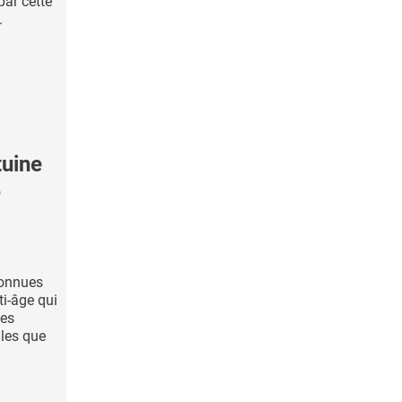
par cette
.
uine
e
connues
i-âge qui
les
lles que