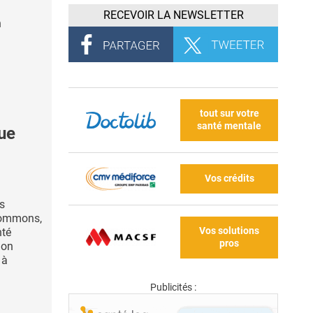
RECEVOIR LA NEWSLETTER
n
tout sur votre
santé mentale
ue
Vos crédits
s
sommons,
Vos solutions
nté
pros
ion
 à
Publicités :