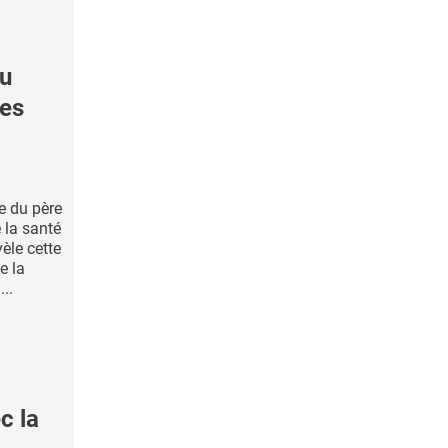
u
ses
e du père
 la santé
vèle cette
e la
..
c la