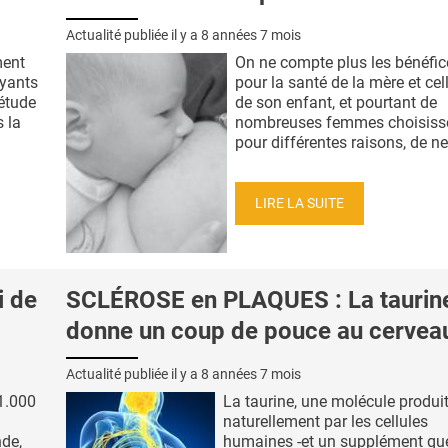
Actualité publiée il y a
8 années 7 mois
ment
On ne compte plus les bénéfic
yants
pour la santé de la mère et cel
étude
de son enfant, et pourtant de
 la
nombreuses femmes choisisse
pour différentes raisons, de ne 
LIRE LA SUITE
i de
SCLÉROSE en PLAQUES : La taurin
donne un coup de pouce au cervea
Actualité publiée il y a
8 années 7 mois
1.000
La taurine, une molécule produi
naturellement par les cellules
nde,
humaines -et un supplément qu