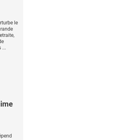
rturbe le
grande
etraite,
de
...
gime
dépend