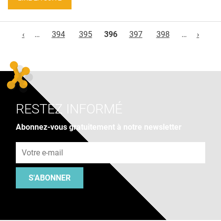
Pages
‹
…
394
395
396
397
398
…
›
RESTEZ INFORMÉ
Abonnez-vous gratuitement à notre newsletter
Adresse e-mail
S'ABONNER