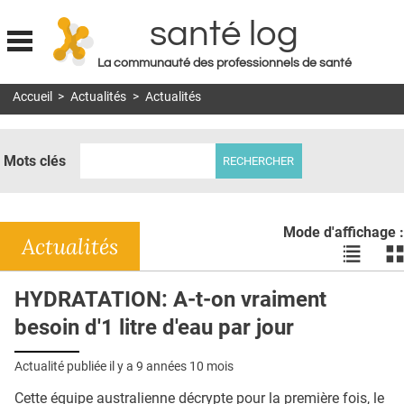
santé log
La communauté des professionnels de santé
Jump to navigation
Accueil
>
Actualités
>
Actualités
MON COMPTE
ABONNEMENT
Mots clés
S'ABONNER À LA REVUE SOIN À DOMICILE
ACTUS
Mode d'affichage :
DOSSIERS
Actualités
Voir
Vo
les
le
RÉSEAUX
actualité
ac
HYDRATATION: A-t-on vraiment
en
en
E-REVUE SAD
besoin d'1 litre d'eau par jour
liste
bl
THÉMA
Actualité publiée il y a
9 années 10 mois
L'APP
Cette équipe australienne décrypte pour la première fois, le