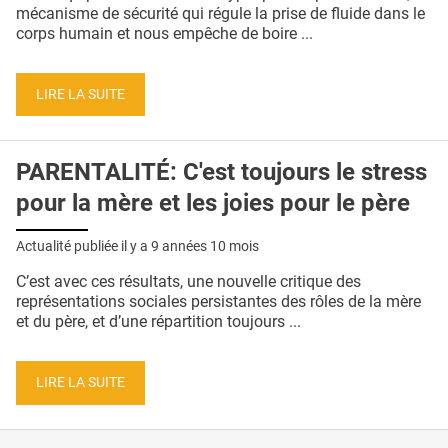
QUI SOMMES-NOUS ?
mécanisme de sécurité qui régule la prise de fluide dans le
corps humain et nous empêche de boire ...
PUBLICITÉ
CONDITIONS GÉNÉRALES
LIRE LA SUITE
CONTACT
PARENTALITÉ: C'est toujours le stress
CRÉDITS
pour la mère et les joies pour le père
Actualité publiée il y a
9 années 10 mois
C’est avec ces résultats, une nouvelle critique des
représentations sociales persistantes des rôles de la mère
et du père, et d’une répartition toujours ...
LIRE LA SUITE