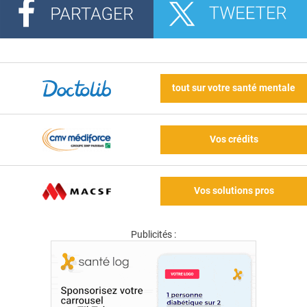
tout sur votre santé mentale
Vos crédits
Vos solutions pros
Publicités :