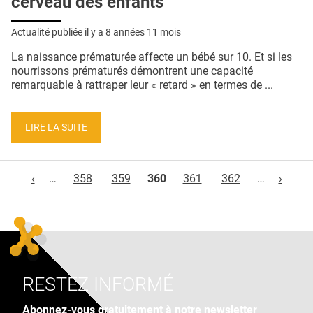
cerveau des enfants
Actualité publiée il y a
8 années 11 mois
La naissance prématurée affecte un bébé sur 10. Et si les
nourrissons prématurés démontrent une capacité
remarquable à rattraper leur « retard » en termes de ...
LIRE LA SUITE
Pages
‹
…
358
359
360
361
362
…
›
RESTEZ INFORMÉ
Abonnez-vous gratuitement à notre newsletter