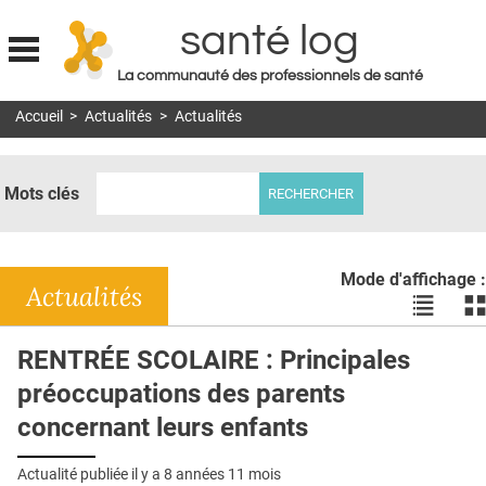
santé log
La communauté des professionnels de santé
Jump to navigation
Accueil
>
Actualités
>
Actualités
MON COMPTE
ABONNEMENT
Mots clés
S'ABONNER À LA REVUE SOIN À DOMICILE
ACTUS
Mode d'affichage :
DOSSIERS
Actualités
Voir
Vo
les
le
RÉSEAUX
actualité
ac
RENTRÉE SCOLAIRE : Principales
en
en
E-REVUE SAD
préoccupations des parents
liste
bl
THÉMA
concernant leurs enfants
L'APP
Actualité publiée il y a
8 années 11 mois