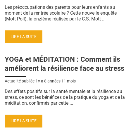
QUI SOMMES-NOUS ?
Les préoccupations des parents pour leurs enfants au
moment de la rentrée scolaire ? Cette nouvelle enquête
PUBLICITÉ
(Mott Poll), la onzième réalisée par le C.S. Mott ...
CONDITIONS GÉNÉRALES
LIRE LA SUITE
CONTACT
CRÉDITS
YOGA et MÉDITATION : Comment ils
améliorent la résilience face au stress
Actualité publiée il y a
8 années 11 mois
Des effets positifs sur la santé mentale et la résilience au
stress, ce sont les bénéfices de la pratique du yoga et de la
méditation, confirmés par cette ...
LIRE LA SUITE