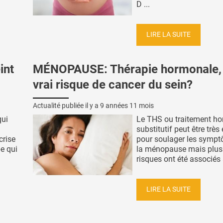
D ...
LIRE LA SUITE
int
MÉNOPAUSE: Thérapie hormonale, 
vrai risque de cancer du sein?
Actualité publiée il y a
9 années 11 mois
qui
Le THS ou traitement h
substitutif peut être très
crise
pour soulager les symp
e qui
la ménopause mais plus
risques ont été associés a
LIRE LA SUITE