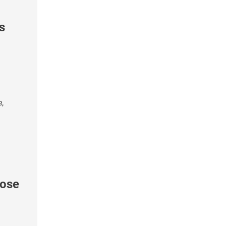
s
e,
ose