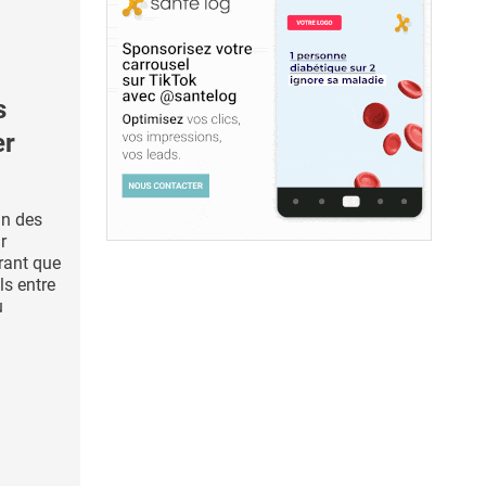
s
er
un des
r
rant que
s entre
u