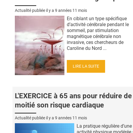
Actualité publiée il y a
9 années 11 mois
En ciblant un type spécifique
d’activité cérébrale pendant le
sommeil, par stimulation
magnétique cérébrale non
invasive, ces chercheurs de
Caroline du Nord ...
LIRE LA SUITE
L'EXERCICE à 65 ans pour réduire de
moitié son risque cardiaque
Actualité publiée il y a
9 années 11 mois
La pratique régulière d’une
activité physique modérée s