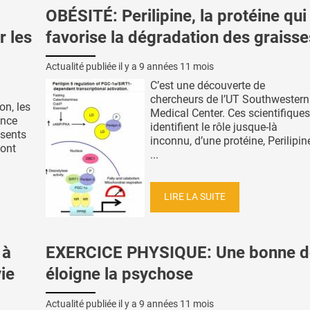
OBÉSITÉ: Perilipine, la protéine qui
r les
favorise la dégradation des graisse
Actualité publiée il y a
9 années 11 mois
C’est une découverte de
chercheurs de l’UT Southwestern
on, les
Medical Center. Ces scientifiques
ance
identifient le rôle jusque-là
ésents
inconnu, d’une protéine, Perilipin
vont
...
LIRE LA SUITE
 à
EXERCICE PHYSIQUE: Une bonne d
ie
éloigne la psychose
Actualité publiée il y a
9 années 11 mois