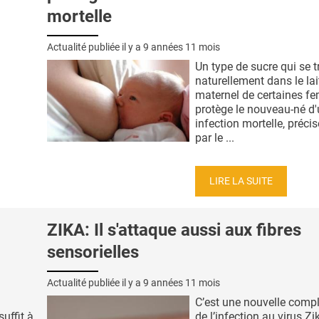
mortelle
Actualité publiée il y a
9 années 11 mois
Un type de sucre qui se 
naturellement dans le lai
maternel de certaines 
protège le nouveau-né d
infection mortelle, préc
par le ...
LIRE LA SUITE
ZIKA: Il s'attaque aussi aux fibres
sensorielles
Actualité publiée il y a
9 années 11 mois
C’est une nouvelle compl
uffit à
de l’infection au virus Zi