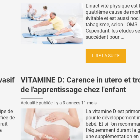
L'inactivité physique est 
quatrième cause de mort
évitable et est aussi noc
tabagisme, selon l'OMS.
Cependant, les études se
succèdent pour ...
LIRE LA SUITE
asif
VITAMINE D: Carence in utero et tr
de l'apprentissage chez l'enfant
Actualité publiée il y a
9 années 11 mois
ipe de
La vitamine D est primor
ifiée de
pour le développement in
rait
bébé. Et si l’on recomm
a
fréquemment durant la g
une supplémentation en