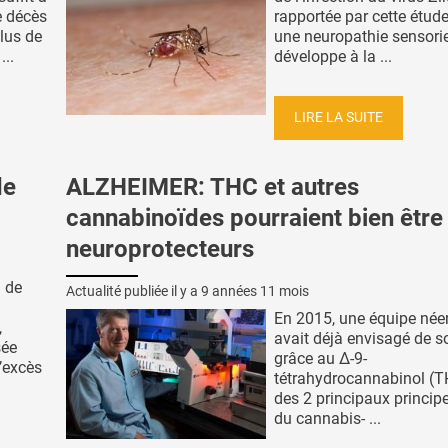
e décès
rapportée par cette étude
lus de
une neuropathie sensorie
...
développe à la ...
LIRE LA SUITE
de
ALZHEIMER: THC et autres
cannabinoïdes pourraient bien être
neuroprotecteurs
l de
Actualité publiée il y a
9 années 11 mois
En 2015, une équipe née
,
avait déjà envisagé de s
sée
grâce au Δ-9-
l’excès
tétrahydrocannabinol (TH
des 2 principaux principe
du cannabis- ...