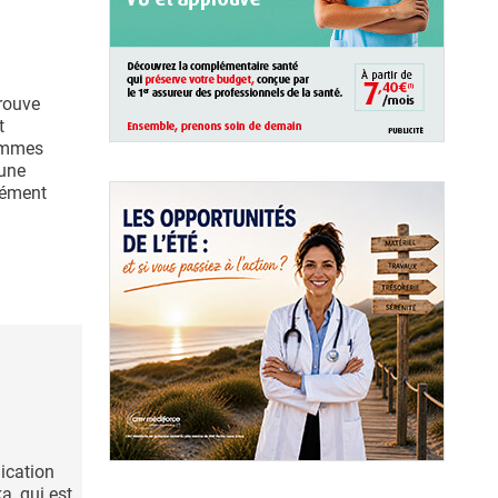
trouve
t
femmes
'une
isément
ication
ka, qui est