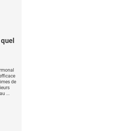
quel
ormonal
 efficace
tômes de
ieurs
u ...