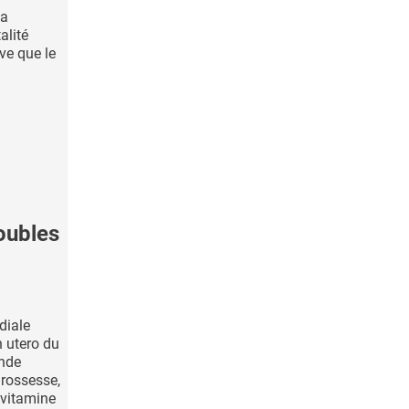
la
alité
ive que le
oubles
diale
 utero du
ande
rossesse,
 vitamine