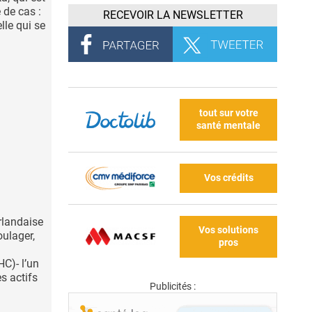
 de cas :
RECEVOIR LA NEWSLETTER
lle qui se
tout sur votre
santé mentale
Vos crédits
rlandaise
Vos solutions
oulager,
pros
C)- l’un
s actifs
Publicités :