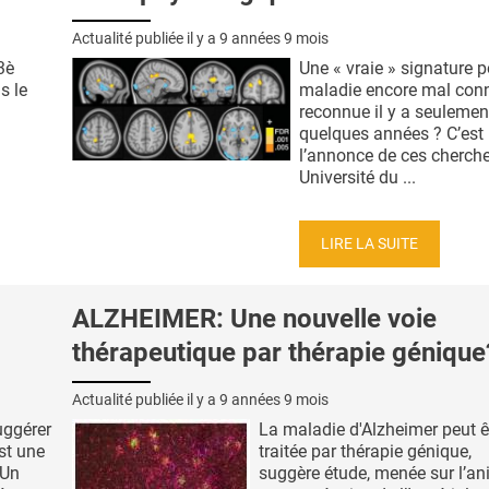
Actualité publiée il y a
9 années 9 mois
3è
Une « vraie » signature p
s le
maladie encore mal con
reconnue il y a seulemen
quelques années ? C’est
l’annonce de ces cherch
Université du ...
LIRE LA SUITE
ALZHEIMER: Une nouvelle voie
thérapeutique par thérapie génique
Actualité publiée il y a
9 années 9 mois
uggérer
La maladie d'Alzheimer peut ê
est une
traitée par thérapie génique,
 Un
suggère étude, menée sur l’an