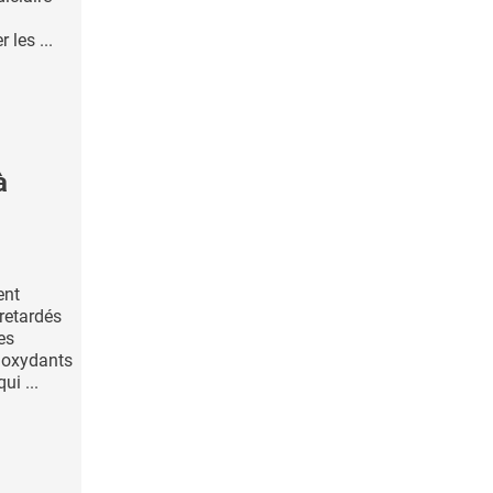
 les ...
à
ent
retardés
es
ioxydants
ui ...