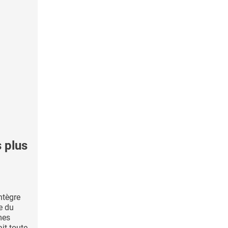
 plus
ntègre
re du
mes
ait toute