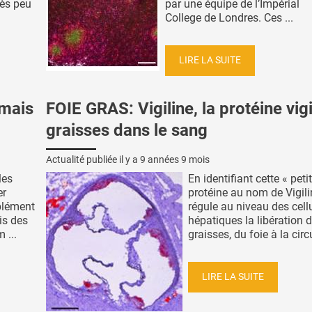
rès peu
par une équipe de l’Impérial
College de Londres. Ces ...
LIRE LA SUITE
 mais
FOIE GRAS: Vigiline, la protéine vig
graisses dans le sang
Actualité publiée il y a
9 années 9 mois
les
En identifiant cette « peti
er
protéine au nom de Vigili
plément
régule au niveau des cell
is des
hépatiques la libération 
 ...
graisses, du foie à la circu
LIRE LA SUITE