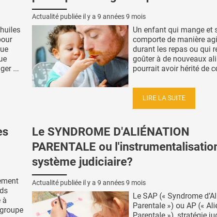
Actualité publiée il y a
9 années 9 mois
 huiles
Un enfant qui mange et 
pour
comporte de manière agi
que
durant les repas ou qui 
ue
goûter à de nouveaux al
er ...
pourrait avoir hérité de ce
LIRE LA SUITE
es
Le SYNDROME D'ALIÉNATION
PARENTALE ou l'instrumentalisatio
système judiciaire?
tement
Actualité publiée il y a
9 années 9 mois
nds
Le SAP (« Syndrome d’Al
 à
Parentale ») ou AP (« Al
 groupe
Parentale »), stratégie ju