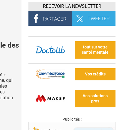
RECEVOIR LA NEWSLETTER
ile des
tout sur votre
santé mentale
Vos crédits
te »
ne, qui
ules
des
Vos solutions
lation ...
pros
Publicités :