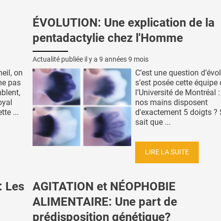
ÉVOLUTION: Une explication de la
pentadactylie chez l'Homme
Actualité publiée il y a
9 années 9 mois
il, on
C’est une question d’évo
me pas
s’est posée cette équipe
blent,
l’Université de Montréal 
oyal
nos mains disposent
te ...
d'exactement 5 doigts ? S
sait que ...
LIRE LA SUITE
 Les
AGITATION et NÉOPHOBIE
ALIMENTAIRE: Une part de
prédisposition génétique?