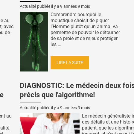
Actualité publiée il y a
9 années 9 mois
Comprendre pourquoi le
ue au
moustique choisit de piquer
t, avec
l’Homme plutôt qu’un animal va
ou de
permettre de pouvoir le détourner
de sa proie et de mieux protéger
les ...
LIRE LA SUITE
DIAGNOSTIC: Le médecin deux fois
ce
précis que l'algorithme!
Actualité publiée il y a
9 années 9 mois
ent au
Le médecin généraliste i
des détails et une histoi
alité.
patient, que les algorith
el
ignorent, et c’est ce qui f