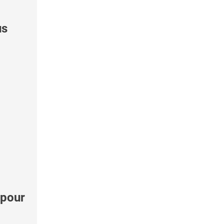
us
 pour