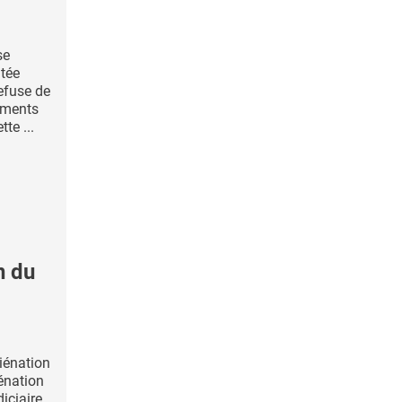
se
tée
refuse de
iments
tte ...
n du
iénation
iénation
diciaire