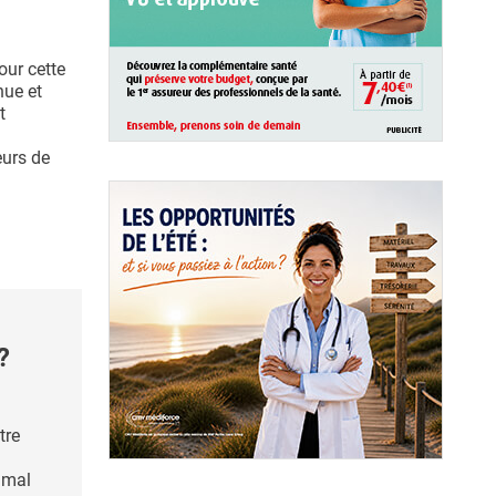
our cette
nue et
t
eurs de
?
tre
imal