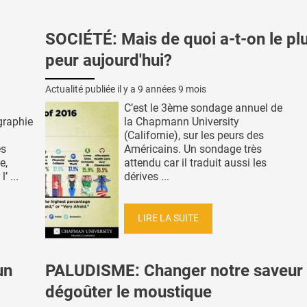
SOCIÉTÉ: Mais de quoi a-t-on le pl
peur aujourd'hui?
Actualité publiée il y a
9 années 9 mois
C’est le 3ème sondage annuel de
graphie
la Chapmann University
(Californie), sur les peurs des
es
Américains. Un sondage très
e,
attendu car il traduit aussi les
 ...
dérives ...
LIRE LA SUITE
un
PALUDISME: Changer notre saveur
dégoûter le moustique