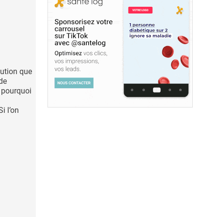
lution que
 de
: pourquoi
i l’on