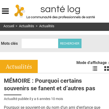
santé log
La communauté des professionnels de santé
Jump to navigation
Accueil
>
Actualités
>
Actualités
MON COMPTE
ABONNEMENT
Mots clés
S'ABONNER À LA REVUE SOIN À DOMICILE
ACTUS
Mode d'affichage :
DOSSIERS
Actualités
Voir
Vo
les
le
RÉSEAUX
actualité
ac
MÉMOIRE : Pourquoi certains
en
en
E-REVUE SAD
souvenirs se fanent et d’autres pas
liste
bl
THÉMA
Actualité publiée il y a
6 années 10 mois
L'APP
Pourquoi se souvient-on du nom d’un ami d’enfance que