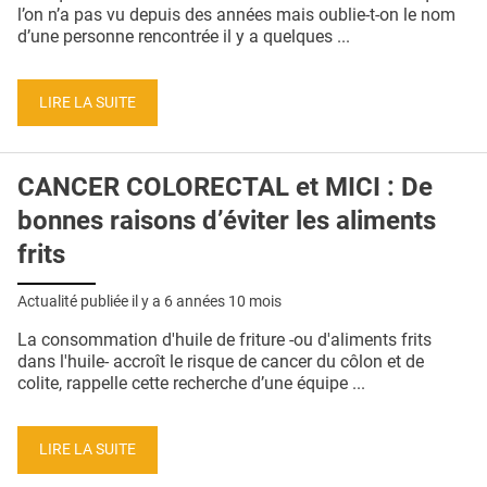
QUI SOMMES-NOUS ?
l’on n’a pas vu depuis des années mais oublie-t-on le nom
d’une personne rencontrée il y a quelques ...
PUBLICITÉ
CONDITIONS GÉNÉRALES
LIRE LA SUITE
CONTACT
CANCER COLORECTAL et MICI : De
CRÉDITS
bonnes raisons d’éviter les aliments
frits
Actualité publiée il y a
6 années 10 mois
La consommation d'huile de friture -ou d'aliments frits
dans l'huile- accroît le risque de cancer du côlon et de
colite, rappelle cette recherche d’une équipe ...
LIRE LA SUITE