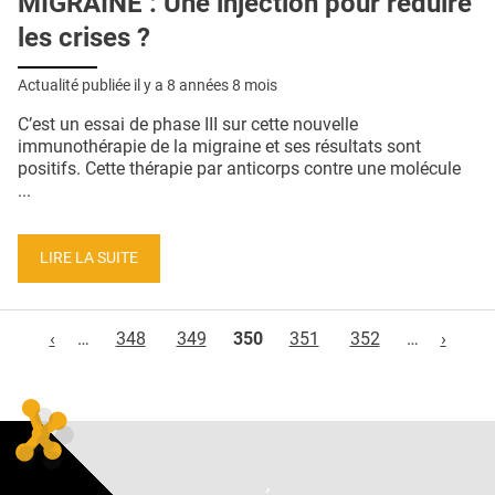
MIGRAINE : Une injection pour réduire
les crises ?
Actualité publiée il y a
8 années 8 mois
C’est un essai de phase III sur cette nouvelle
immunothérapie de la migraine et ses résultats sont
positifs. Cette thérapie par anticorps contre une molécule
...
LIRE LA SUITE
Pages
‹
…
348
349
350
351
352
…
›