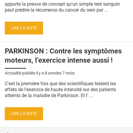
QUI SOMMES-NOUS ?
apporte la preuve de concept qu'un simple test sanguin
peut prédire la récurrence du cancer du sein par ...
PUBLICITÉ
CONDITIONS GÉNÉRALES
LIRE LA SUITE
CONTACT
PARKINSON : Contre les symptômes
CRÉDITS
moteurs, l’exercice intense aussi !
Actualité publiée il y a
8 années 7 mois
C'est la première fois que des scientifiques testent les
effets de l'exercice de haute intensité sur des patients
atteints de la maladie de Parkinson. Et l' ...
LIRE LA SUITE