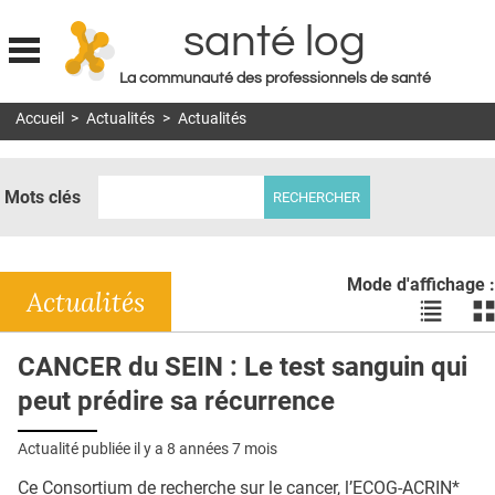
santé log
La communauté des professionnels de santé
Jump to navigation
Accueil
>
Actualités
>
Actualités
MON COMPTE
ABONNEMENT
Mots clés
S'ABONNER À LA REVUE SOIN À DOMICILE
ACTUS
Mode d'affichage :
DOSSIERS
Actualités
Voir
Vo
les
le
RÉSEAUX
actualité
ac
CANCER du SEIN : Le test sanguin qui
en
en
E-REVUE SAD
peut prédire sa récurrence
liste
bl
THÉMA
Actualité publiée il y a
8 années 7 mois
L'APP
Ce Consortium de recherche sur le cancer, l’ECOG-ACRIN*