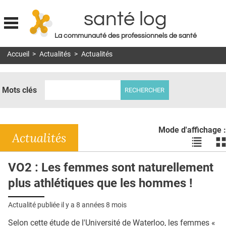
santé log
La communauté des professionnels de santé
Jump to navigation
Accueil
>
Actualités
>
Actualités
MON COMPTE
ABONNEMENT
Mots clés
S'ABONNER À LA REVUE SOIN À DOMICILE
ACTUS
Mode d'affichage :
DOSSIERS
Actualités
Voir
Vo
les
le
RÉSEAUX
actualité
ac
VO2 : Les femmes sont naturellement
en
en
E-REVUE SAD
plus athlétiques que les hommes !
liste
bl
THÉMA
Actualité publiée il y a
8 années 8 mois
L'APP
Selon cette étude de l'Université de Waterloo, les femmes «