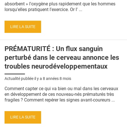
QUI SOMMES-NOUS ?
absorbent » l'oxygène plus rapidement que les hommes
lorsqu'elles pratiquent l'exercice. Or l' ...
PUBLICITÉ
CONDITIONS GÉNÉRALES
LIRE LA SUITE
CONTACT
PRÉMATURITÉ : Un flux sanguin
CRÉDITS
perturbé dans le cerveau annonce les
troubles neurodéveloppementaux
Actualité publiée il y a
8 années 8 mois
Comment capter ce qui va bien ou mal dans les cerveaux
en développement de ces nouveau-nés prématurés très
fragiles ? Comment repérer les signes avant-coureurs ...
LIRE LA SUITE