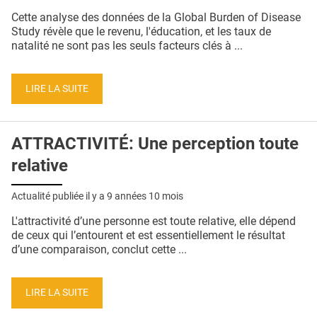
QUI SOMMES-NOUS ?
Cette analyse des données de la Global Burden of Disease
Study révèle que le revenu, l'éducation, et les taux de
PUBLICITÉ
natalité ne sont pas les seuls facteurs clés à ...
CONDITIONS GÉNÉRALES
LIRE LA SUITE
CONTACT
CRÉDITS
ATTRACTIVITÉ: Une perception toute
relative
Actualité publiée il y a
9 années 10 mois
L'attractivité d’une personne est toute relative, elle dépend
de ceux qui l’entourent et est essentiellement le résultat
d’une comparaison, conclut cette ...
LIRE LA SUITE