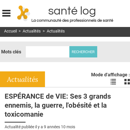
santé log
La communauté des professionnels de santé
Jump to navigation
Accueil
>
Actualités
>
Actualités
MON COMPTE
ABONNEMENT
Mots clés
S'ABONNER À LA REVUE SOIN À DOMICILE
ACTUS
Mode d'affichage :
DOSSIERS
Actualités
Voir
Vo
les
le
RÉSEAUX
actualité
ac
ESPÉRANCE de VIE: Ses 3 grands
en
en
E-REVUE SAD
ennemis, la guerre, l'obésité et la
liste
bl
THÉMA
toxicomanie
L'APP
Actualité publiée il y a
9 années 10 mois