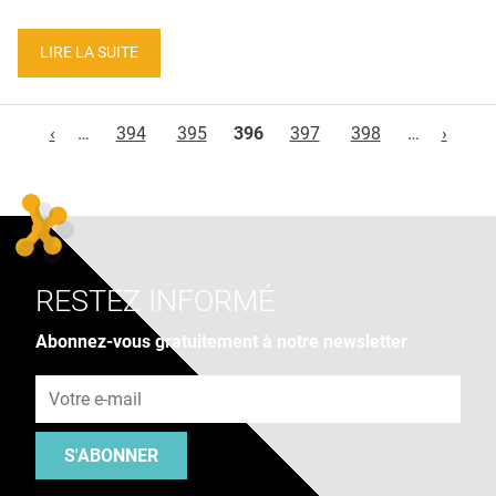
LIRE LA SUITE
Pages
‹
…
394
395
396
397
398
…
›
RESTEZ INFORMÉ
Abonnez-vous gratuitement à notre newsletter
Adresse e-mail
S'ABONNER