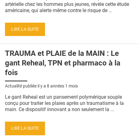
QUI SOMMES-NOUS ?
artérielle chez les hommes plus jeunes, révèle cette étude
américaine, qui alerte même contre le risque de ...
PUBLICITÉ
CONDITIONS GÉNÉRALES
LIRE LA SUITE
CONTACT
TRAUMA et PLAIE de la MAIN : Le
CRÉDITS
gant Reheal, TPN et pharmaco à la
fois
Actualité publiée il y a
8 années 1 mois
Le gant Reheal est un pansement polymérique souple
conçu pour traiter les plaies après un traumatisme à la
main. Ce dispositif innovant a non seulement la ...
LIRE LA SUITE