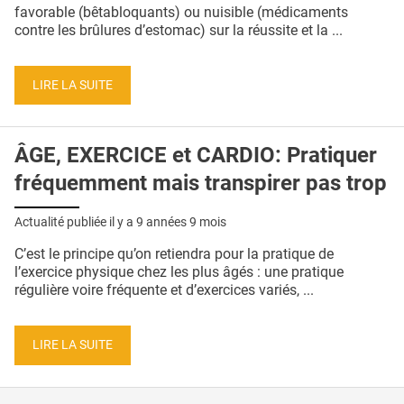
QUI SOMMES-NOUS ?
favorable (bêtabloquants) ou nuisible (médicaments
contre les brûlures d’estomac) sur la réussite et la ...
PUBLICITÉ
CONDITIONS GÉNÉRALES
LIRE LA SUITE
CONTACT
ÂGE, EXERCICE et CARDIO: Pratiquer
CRÉDITS
fréquemment mais transpirer pas trop
Actualité publiée il y a
9 années 9 mois
C’est le principe qu’on retiendra pour la pratique de
l’exercice physique chez les plus âgés : une pratique
régulière voire fréquente et d’exercices variés, ...
LIRE LA SUITE