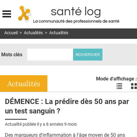
santé log
La communauté des professionnels de santé
Jump to navigation
Accueil
>
Actualités
>
Actualités
MON COMPTE
ABONNEMENT
Mots clés
S'ABONNER À LA REVUE SOIN À DOMICILE
ACTUS
Mode d'affichage :
DOSSIERS
Actualités
Voir
Vo
les
le
RÉSEAUX
actualité
ac
DÉMENCE : La prédire dès 50 ans par
en
en
E-REVUE SAD
un test sanguin ?
liste
bl
THÉMA
Actualité publiée il y a
8 années 9 mois
L'APP
Des marqueurs d'inflammation à l'âge moyen de 50 ans