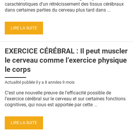
QUI SOMMES-NOUS ?
caractéristiques d’un rétrécissement des tissus cérébraux
dans certaines parties du cerveau plus tard dans ...
PUBLICITÉ
CONDITIONS GÉNÉRALES
LIRE LA SUITE
CONTACT
EXERCICE CÉRÉBRAL : Il peut muscler
CRÉDITS
le cerveau comme l’exercice physique
le corps
Actualité publiée il y a
8 années 9 mois
C’est une nouvelle preuve de l’efficacité possible de
l’exercice cérébral sur le cerveau et sur certaines fonctions
cognitives, qui nous est apportée par cette ...
LIRE LA SUITE