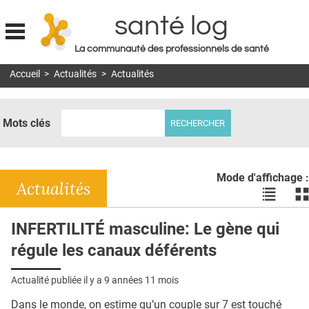
santé log
La communauté des professionnels de santé
Jump to navigation
Accueil
>
Actualités
>
Actualités
MON COMPTE
ABONNEMENT
Mots clés
S'ABONNER À LA REVUE SOIN À DOMICILE
ACTUS
Mode d'affichage :
DOSSIERS
Actualités
Voir
Vo
les
le
RÉSEAUX
actualité
ac
INFERTILITÉ masculine: Le gène qui
en
en
E-REVUE SAD
régule les canaux déférents
liste
bl
THÉMA
Actualité publiée il y a
9 années 11 mois
L'APP
Dans le monde, on estime qu’un couple sur 7 est touché