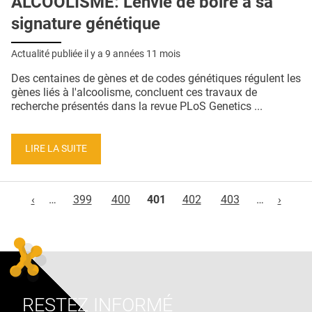
ALCOOLISME: L'envie de boire a sa
signature génétique
Actualité publiée il y a
9 années 11 mois
Des centaines de gènes et de codes génétiques régulent les
gènes liés à l'alcoolisme, concluent ces travaux de
recherche présentés dans la revue PLoS Genetics ...
LIRE LA SUITE
Pages
‹
…
399
400
401
402
403
…
›
RESTEZ INFORMÉ