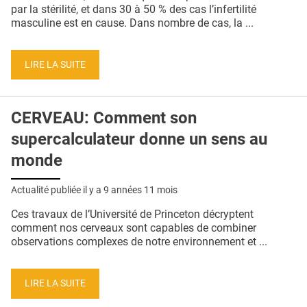
QUI SOMMES-NOUS ?
par la stérilité, et dans 30 à 50 % des cas l’infertilité
masculine est en cause. Dans nombre de cas, la ...
PUBLICITÉ
CONDITIONS GÉNÉRALES
LIRE LA SUITE
CONTACT
CERVEAU: Comment son
CRÉDITS
supercalculateur donne un sens au
monde
Actualité publiée il y a
9 années 11 mois
Ces travaux de l’Université de Princeton décryptent
comment nos cerveaux sont capables de combiner
observations complexes de notre environnement et ...
LIRE LA SUITE