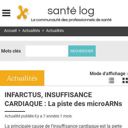
santé log
La communauté des professionnels de santé
Jump to navigation
Accueil
>
Actualités
>
Actualités
MON COMPTE
ABONNEMENT
Mots clés
S'ABONNER À LA REVUE SOIN À DOMICILE
ACTUS
Mode d'affichage :
DOSSIERS
Actualités
Voir
Vo
les
le
RÉSEAUX
actualité
ac
INFARCTUS, INSUFFISANCE
en
en
E-REVUE SAD
CARDIAQUE : La piste des microARNs
liste
bl
THÉMA
Actualité publiée il y a
7 années 1 mois
L'APP
La principale cause de l'insuffisance cardiaque est la perte