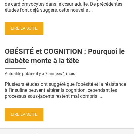
QUI SOMMES-NOUS ?
de cardiomyocytes dans le cœur adulte. De précédentes
études l’ont déjà suggéré, cette nouvelle ...
PUBLICITÉ
CONDITIONS GÉNÉRALES
LIRE LA SUITE
CONTACT
OBÉSITÉ et COGNITION : Pourquoi le
CRÉDITS
diabète monte à la tête
Actualité publiée il y a
7 années 1 mois
Plusieurs études ont suggéré que l'obésité et la résistance
à l'insuline peuvent altérer la cognition, cependant les
processus sous-jacents restent mal compris ...
LIRE LA SUITE