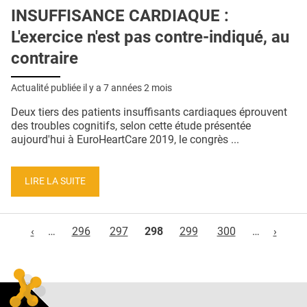
INSUFFISANCE CARDIAQUE :
L'exercice n'est pas contre-indiqué, au
contraire
Actualité publiée il y a
7 années 2 mois
Deux tiers des patients insuffisants cardiaques éprouvent
des troubles cognitifs, selon cette étude présentée
aujourd'hui à EuroHeartCare 2019, le congrès ...
LIRE LA SUITE
Pages
‹
…
296
297
298
299
300
…
›