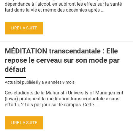
QUI SOMMES-NOUS ?
dépendance à l'alcool, en subiront les effets sur la santé
tard dans la vie et même des décennies après ...
PUBLICITÉ
CONDITIONS GÉNÉRALES
LIRE LA SUITE
CONTACT
MÉDITATION transcendantale : Elle
CRÉDITS
repose le cerveau sur son mode par
défaut
Actualité publiée il y a
9 années 9 mois
Ces étudiants de la Maharishi University of Management
(Iowa) pratiquent la méditation transcendantale « sans
effort » 2 fois par jour sur le campus. Cette ...
LIRE LA SUITE