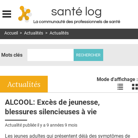
santé log
La communauté des professionnels de santé
Jump to navigation
Accueil
>
Actualités
>
Actualités
MON COMPTE
ABONNEMENT
Mots clés
S'ABONNER À LA REVUE SOIN À DOMICILE
ACTUS
Mode d'affichage :
DOSSIERS
Actualités
Voir
Vo
les
le
RÉSEAUX
actualité
ac
ALCOOL: Excès de jeunesse,
en
en
E-REVUE SAD
blessures silencieuses à vie
liste
bl
THÉMA
Actualité publiée il y a
9 années 9 mois
L'APP
Les jeunes adultes qui présentent déjà des symptômes de