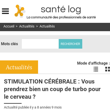
santé log
La communauté des professionnels de santé
Jump to navigation
Accueil
>
Actualités
>
Actualités
MON COMPTE
ABONNEMENT
Mots clés
S'ABONNER À LA REVUE SOIN À DOMICILE
ACTUS
Mode d'affichage :
DOSSIERS
Actualités
Voir
Vo
les
le
RÉSEAUX
actualité
ac
STIMULATION CÉRÉBRALE : Vous
en
en
E-REVUE SAD
prendrez bien un coup de turbo pour
liste
bl
THÉMA
le cerveau ?
L'APP
Actualité publiée il y a
8 années 9 mois