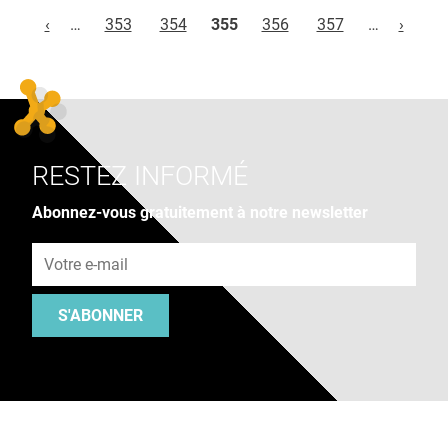
Pages
‹
…
353
354
355
356
357
…
›
RESTEZ INFORMÉ
Abonnez-vous gratuitement à notre newsletter
Adresse e-mail
S'ABONNER