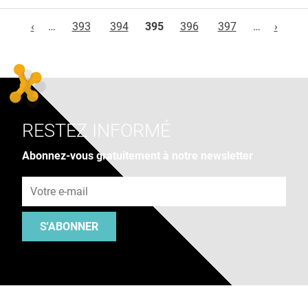
Pages
‹
…
393
394
395
396
397
…
›
RESTEZ INFORMÉ
Abonnez-vous gratuitement à notre newsletter
Adresse e-mail
S'ABONNER