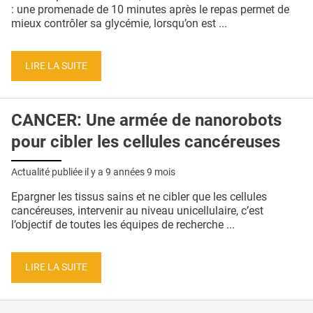
QUI SOMMES-NOUS ?
: une promenade de 10 minutes après le repas permet de
mieux contrôler sa glycémie, lorsqu’on est ...
PUBLICITÉ
CONDITIONS GÉNÉRALES
LIRE LA SUITE
CONTACT
CANCER: Une armée de nanorobots
CRÉDITS
pour cibler les cellules cancéreuses
Actualité publiée il y a
9 années 9 mois
Epargner les tissus sains et ne cibler que les cellules
cancéreuses, intervenir au niveau unicellulaire, c’est
l’objectif de toutes les équipes de recherche ...
LIRE LA SUITE