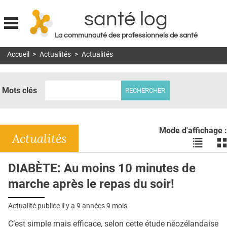
santé log
La communauté des professionnels de santé
Jump to navigation
Accueil
>
Actualités
>
Actualités
MON COMPTE
ABONNEMENT
Mots clés
S'ABONNER À LA REVUE SOIN À DOMICILE
ACTUS
Mode d'affichage :
DOSSIERS
Actualités
Voir
Vo
les
le
RÉSEAUX
actualité
ac
DIABÈTE: Au moins 10 minutes de
en
en
E-REVUE SAD
marche après le repas du soir!
liste
bl
THÉMA
Actualité publiée il y a
9 années 9 mois
L'APP
C’est simple mais efficace, selon cette étude néozélandaise