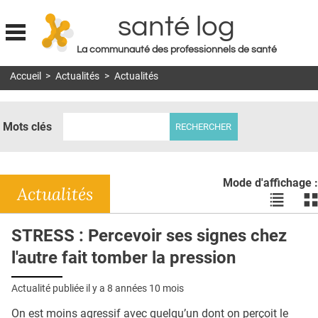
santé log
La communauté des professionnels de santé
Jump to navigation
Accueil
>
Actualités
>
Actualités
MON COMPTE
ABONNEMENT
Mots clés
S'ABONNER À LA REVUE SOIN À DOMICILE
ACTUS
Mode d'affichage :
DOSSIERS
Actualités
Voir
Vo
les
le
RÉSEAUX
actualité
ac
STRESS : Percevoir ses signes chez
en
en
E-REVUE SAD
l'autre fait tomber la pression
liste
bl
THÉMA
Actualité publiée il y a
8 années 10 mois
L'APP
On est moins agressif avec quelqu’un dont on perçoit le