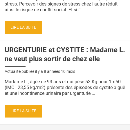
QUI SOMMES-NOUS ?
stress. Percevoir des signes de stress chez l’autre réduit
ainsi le risque de conflit social. Et si l’ ...
PUBLICITÉ
CONDITIONS GÉNÉRALES
LIRE LA SUITE
CONTACT
URGENTURIE et CYSTITE : Madame L.
CRÉDITS
ne veut plus sortir de chez elle
Actualité publiée il y a
8 années 10 mois
Madame L., âgée de 93 ans et qui pèse 53 Kg pour 1m50
(IMC : 23,55 kg/m2) présente des épisodes de cystite aiguë
et une incontinence urinaire par urgenturie ...
LIRE LA SUITE