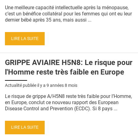
QUI SOMMES-NOUS ?
Une meilleure capacité intellectuelle après la ménopause,
c’est un bénéfice collatéral pour les femmes qui ont eu leur
PUBLICITÉ
dernier bébé après 35 ans, mais aussi ...
CONDITIONS GÉNÉRALES
LIRE LA SUITE
CONTACT
CRÉDITS
GRIPPE AVIAIRE H5N8: Le risque pour
l'Homme reste très faible en Europe
Actualité publiée il y a
9 années 8 mois
Le risque de grippe A/H5N8 reste très faible pour l’Homme,
en Europe, conclut ce nouveau rapport des European
Disease Control and Prevention (ECDC). Si 8 pays ...
LIRE LA SUITE