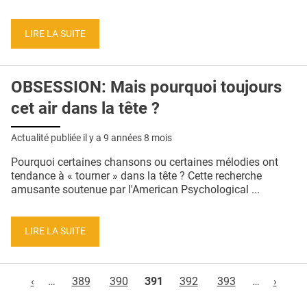
LIRE LA SUITE
OBSESSION: Mais pourquoi toujours
cet air dans la tête ?
Actualité publiée il y a
9 années 8 mois
Pourquoi certaines chansons ou certaines mélodies ont
tendance à « tourner » dans la tête ? Cette recherche
amusante soutenue par l'American Psychological ...
LIRE LA SUITE
Pages
‹
…
389
390
391
392
393
…
›