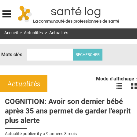
santé log
La communauté des professionnels de santé
Jump to navigation
Accueil
>
Actualités
>
Actualités
MON COMPTE
ABONNEMENT
Mots clés
S'ABONNER À LA REVUE SOIN À DOMICILE
ACTUS
Mode d'affichage :
DOSSIERS
Actualités
Voir
Vo
les
le
RÉSEAUX
actualité
ac
COGNITION: Avoir son dernier bébé
en
en
E-REVUE SAD
après 35 ans permet de garder l'esprit
liste
bl
THÉMA
plus alerte
L'APP
Actualité publiée il y a
9 années 8 mois