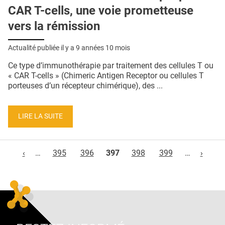
CAR T-cells, une voie prometteuse
vers la rémission
Actualité publiée il y a
9 années 10 mois
Ce type d’immunothérapie par traitement des cellules T ou
« CAR T-cells » (Chimeric Antigen Receptor ou cellules T
porteuses d’un récepteur chimérique), des ...
LIRE LA SUITE
Pages
‹
…
395
396
397
398
399
…
›