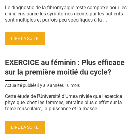
QUI SOMMES-NOUS ?
Le diagnostic de la fibromyalgie reste complexe pour les
cliniciens parce les symptômes décrits par les patients
PUBLICITÉ
sont multiples et parfois peu spécifiques à la ...
CONDITIONS GÉNÉRALES
LIRE LA SUITE
CONTACT
CRÉDITS
EXERCICE au féminin : Plus efficace
sur la première moitié du cycle?
Actualité publiée il y a
9 années 10 mois
Cette étude de l'Université d'Umea révèle que l’exercice
physique, chez les femmes, entraîne plus d'effet sur la
force musculaire, la puissance et la masse ...
LIRE LA SUITE