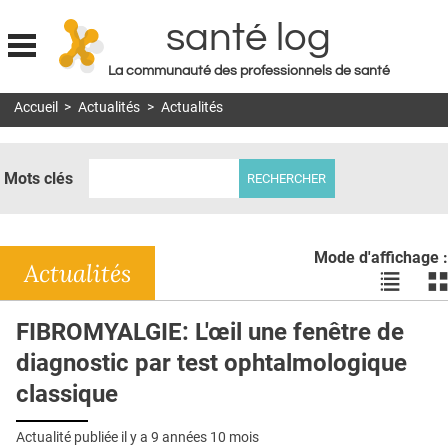
santé log
La communauté des professionnels de santé
Jump to navigation
Accueil
>
Actualités
>
Actualités
MON COMPTE
ABONNEMENT
Mots clés
S'ABONNER À LA REVUE SOIN À DOMICILE
ACTUS
Mode d'affichage :
DOSSIERS
Actualités
Voir
Vo
les
le
RÉSEAUX
actualité
ac
FIBROMYALGIE: L'œil une fenêtre de
en
en
E-REVUE SAD
diagnostic par test ophtalmologique
liste
bl
THÉMA
classique
L'APP
Actualité publiée il y a
9 années 10 mois